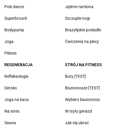
Pole dance
Jędrne ramiona
Superbrzuch
Szczupłe nogi
Bodypump
Brazylijskie pośladki
Joga
Ćwiczenia na plecy
Pilates
REGENERACJA
STRÓJ NA FITNESS
Refleksologia
Buty [TEST]
Detoks
Biustonosze [TEST]
Joga na kaca
Wybierz biustonosz
Na stres
W stylu gwiazd
Sauna
Jak się ubrać