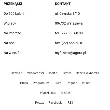
PRZEKĄSKI
KONTAKT
Do 100 kalorii
ul. Czerska 8/10
W pracy
00-732 Warszawa
Na imprezę
tel. (22) 555 60 00
Na noc
fax. (22) 555 60 01
Na wieczór
myfitness@agora.pl
Gazeta.pl
Wiadomości
Sport.pl
Biznes
Gazeta Wyborcza
Praca
Program TV
Buzz
Pogoda
Wideo
Wyniki Lotto
Tok.FM
Poczta
Facebook
RSS