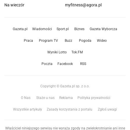
Na wieczór
myfitness@agora.pl
Gazeta.pl
Wiadomości
Sport.pl
Biznes
Gazeta Wyborcza
Praca
Program TV
Buzz
Pogoda
Wideo
Wyniki Lotto
Tok.FM
Poczta
Facebook
RSS
Copyright © Gazeta.pl sp. z o.o.
O Nas
Staże u nas
Reklama
Polityka prywatności
Wszystkie artykuły
Zasady korzystania z portalu
Zgłoś uwagi
Właściciel niniejszego serwisu nie wyraża zgody na zwielokrotnianie ani inne