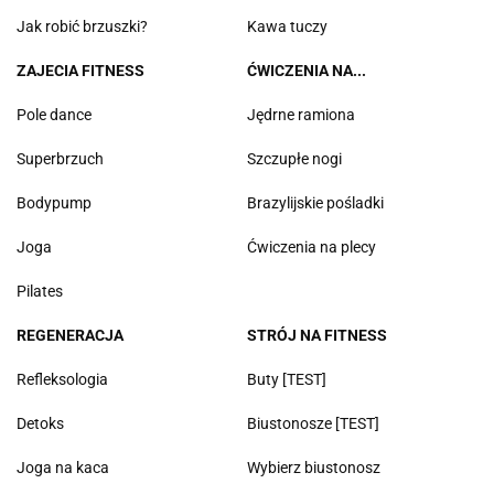
Jak robić brzuszki?
Kawa tuczy
ZAJECIA FITNESS
ĆWICZENIA NA...
Pole dance
Jędrne ramiona
Superbrzuch
Szczupłe nogi
Bodypump
Brazylijskie pośladki
Joga
Ćwiczenia na plecy
Pilates
REGENERACJA
STRÓJ NA FITNESS
Refleksologia
Buty [TEST]
Detoks
Biustonosze [TEST]
Joga na kaca
Wybierz biustonosz