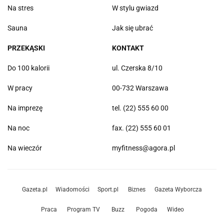
Na stres
W stylu gwiazd
Sauna
Jak się ubrać
PRZEKĄSKI
KONTAKT
Do 100 kalorii
ul. Czerska 8/10
W pracy
00-732 Warszawa
Na imprezę
tel. (22) 555 60 00
Na noc
fax. (22) 555 60 01
Na wieczór
myfitness@agora.pl
Gazeta.pl
Wiadomości
Sport.pl
Biznes
Gazeta Wyborcza
Praca
Program TV
Buzz
Pogoda
Wideo