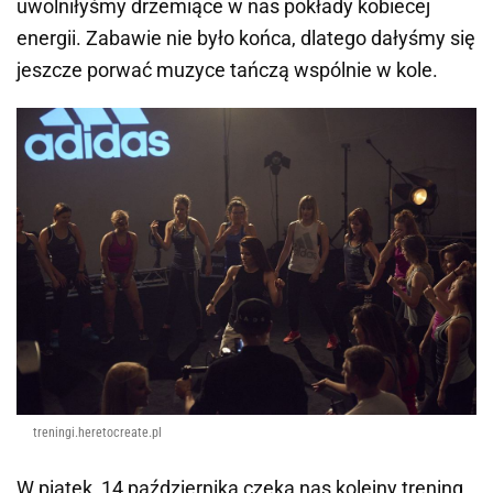
uwolniłyśmy drzemiące w nas pokłady kobiecej
energii. Zabawie nie było końca, dlatego dałyśmy się
jeszcze porwać muzyce tańczą wspólnie w kole.
treningi.heretocreate.pl
W piątek, 14 października czeka nas kolejny trening.