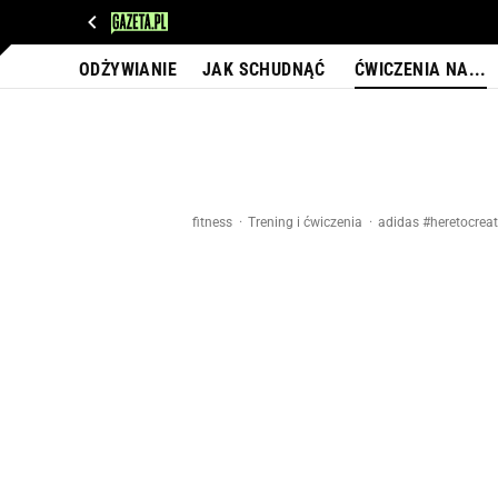
WIADOMOŚCI
NEXT
SPORT
PLOTEK
D
ODŻYWIANIE
JAK SCHUDNĄĆ
ĆWICZENIA NA...
fitness
Trening i ćwiczenia
adidas #heretocrea