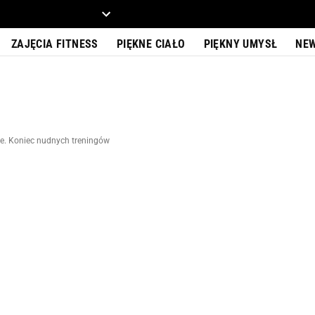
ZIECKO
MOTO
ZAJĘCIA FITNESS
PIĘKNE CIAŁO
PIĘKNY UMYSŁ
NE
te. Koniec nudnych treningów