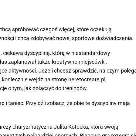
e chcą spróbować czegoś więcej, które oczekują
wności i chcą zdobywać nowe, sportowe doświadczenia.
ą, ciekawą dyscyplinę, którą w niestandardowy
idas zaplanował także kreatywne miejscówki,
ące aktywności. Jeżeli chcesz sprawdzić, na czym poleg
 koniecznie wejdź na stronę
heretocreate.pl
,
je o tym, jak dołączyć do treningów.
eg i taniec. Przyjdź i zobacz, że obie te dyscypliny mają
czy charyzmatyczna Julita Kotecka, która swoją
nawet tych najbardziej opornych. Biegowa gra rozegra si