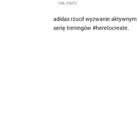
*GRL.PHOTO
adidas rzucił wyzwanie aktywnym k
serię treningów #heretocreate.