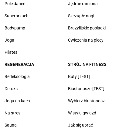
Pole dance
Jędrne ramiona
Superbrzuch
Szczupłe nogi
Bodypump
Brazylijskie pośladki
Joga
Ćwiczenia na plecy
Pilates
REGENERACJA
STRÓJ NA FITNESS
Refleksologia
Buty [TEST]
Detoks
Biustonosze [TEST]
Joga na kaca
Wybierz biustonosz
Na stres
W stylu gwiazd
Sauna
Jak się ubrać