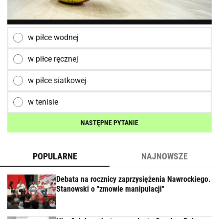
w piłce wodnej
w piłce ręcznej
w piłce siatkowej
w tenisie
NASTĘPNE PYTANIE
POPULARNE
NAJNOWSZE
Debata na rocznicy zaprzysiężenia Nawrockiego.
Stanowski o "zmowie manipulacji"