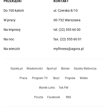
PRZEKĄSKI
KONTAKT
Do 100 kalorii
ul. Czerska 8/10
W pracy
00-732 Warszawa
Na imprezę
tel. (22) 555 60 00
Na noc
fax. (22) 555 60 01
Na wieczór
myfitness@agora.pl
Gazeta.pl
Wiadomości
Sport.pl
Biznes
Gazeta Wyborcza
Praca
Program TV
Buzz
Pogoda
Wideo
Wyniki Lotto
Tok.FM
Poczta
Facebook
RSS