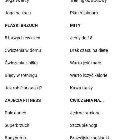
Joga twarzy
Trening obwodowy
Joga na kaca
Plan minimum
PŁASKI BRZUCH
MITY
5 łatwych ćwiczeń
Jemy do 18
Ćwiczenia w domu
Brak czasu na dietę
Ćwiczenia z piłką
Warto jeść mało
Błędy w treningu
Warto liczyć kalorie
Jak robić brzuszki?
Kawa tuczy
ZAJECIA FITNESS
ĆWICZENIA NA...
Pole dance
Jędrne ramiona
Superbrzuch
Szczupłe nogi
Bodypump
Brazylijskie pośladki