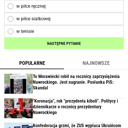
w piłce ręcznej
w piłce siatkowej
w tenisie
NASTĘPNE PYTANIE
POPULARNE
NAJNOWSZE
To Morawiecki robił na rocznicy zaprzysiężenia
Nawrockiego. Jest nagranie. Posłanka PiS:
Skandal
"Koronacja", rok "prezydenta kiboli". Politycy i
dziennikarze o rocznicy prezydentury
Nawrockiego
Konfederacja grzmi, że ZUS wypłaca Ukraińcom