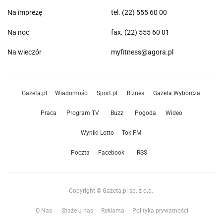
Na imprezę
tel. (22) 555 60 00
Na noc
fax. (22) 555 60 01
Na wieczór
myfitness@agora.pl
Gazeta.pl
Wiadomości
Sport.pl
Biznes
Gazeta Wyborcza
Praca
Program TV
Buzz
Pogoda
Wideo
Wyniki Lotto
Tok.FM
Poczta
Facebook
RSS
Copyright © Gazeta.pl sp. z o.o.
O Nas
Staże u nas
Reklama
Polityka prywatności