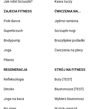
Jak robić brzuszki?
Kawa tuczy
ZAJECIA FITNESS
ĆWICZENIA NA...
Pole dance
Jędrne ramiona
Superbrzuch
Szczupłe nogi
Bodypump
Brazylijskie pośladki
Joga
Ćwiczenia na plecy
Pilates
REGENERACJA
STRÓJ NA FITNESS
Refleksologia
Buty [TEST]
Detoks
Biustonosze [TEST]
Joga na kaca
Wybierz biustonosz
Na stres
W stylu gwiazd