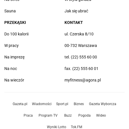
Sauna
Jak się ubrać
PRZEKĄSKI
KONTAKT
Do 100 kalorii
ul. Czerska 8/10
W pracy
00-732 Warszawa
Na imprezę
tel. (22) 555 60 00
Na noc
fax. (22) 555 60 01
Na wieczór
myfitness@agora.pl
Gazeta.pl
Wiadomości
Sport.pl
Biznes
Gazeta Wyborcza
Praca
Program TV
Buzz
Pogoda
Wideo
Wyniki Lotto
Tok.FM