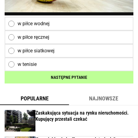
w piłce wodnej
w piłce ręcznej
w piłce siatkowej
w tenisie
NASTĘPNE PYTANIE
POPULARNE
NAJNOWSZE
Zaskakująca sytuacja na rynku nieruchomości.
Kupujący przestali czekać