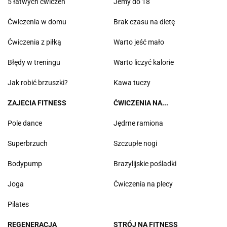
5 łatwych ćwiczeń
Jemy do 18
Ćwiczenia w domu
Brak czasu na dietę
Ćwiczenia z piłką
Warto jeść mało
Błędy w treningu
Warto liczyć kalorie
Jak robić brzuszki?
Kawa tuczy
ZAJECIA FITNESS
ĆWICZENIA NA...
Pole dance
Jędrne ramiona
Superbrzuch
Szczupłe nogi
Bodypump
Brazylijskie pośladki
Joga
Ćwiczenia na plecy
Pilates
REGENERACJA
STRÓJ NA FITNESS