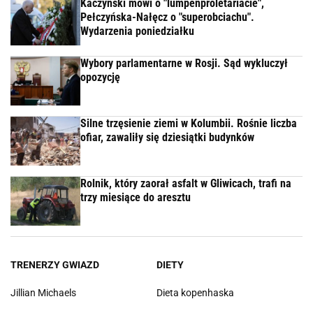
Kaczyński mówi o "lumpenproletariacie",
Pełczyńska-Nałęcz o "superobciachu".
Wydarzenia poniedziałku
Wybory parlamentarne w Rosji. Sąd wykluczył
opozycję
Silne trzęsienie ziemi w Kolumbii. Rośnie liczba
ofiar, zawaliły się dziesiątki budynków
Rolnik, który zaorał asfalt w Gliwicach, trafi na
trzy miesiące do aresztu
TRENERZY GWIAZD
DIETY
Jillian Michaels
Dieta kopenhaska