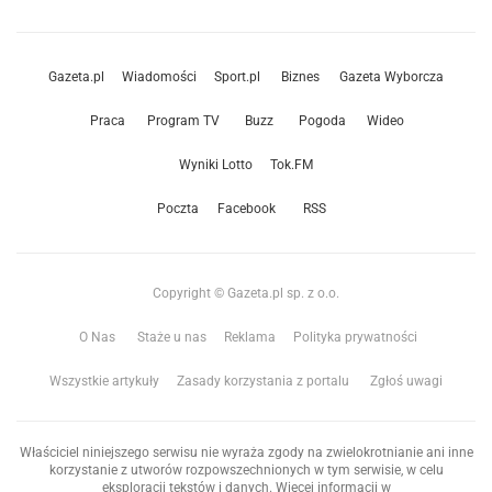
Gazeta.pl
Wiadomości
Sport.pl
Biznes
Gazeta Wyborcza
Praca
Program TV
Buzz
Pogoda
Wideo
Wyniki Lotto
Tok.FM
Poczta
Facebook
RSS
Copyright © Gazeta.pl sp. z o.o.
O Nas
Staże u nas
Reklama
Polityka prywatności
Wszystkie artykuły
Zasady korzystania z portalu
Zgłoś uwagi
Właściciel niniejszego serwisu nie wyraża zgody na zwielokrotnianie ani inne
korzystanie z utworów rozpowszechnionych w tym serwisie, w celu
eksploracji tekstów i danych. Więcej informacji w