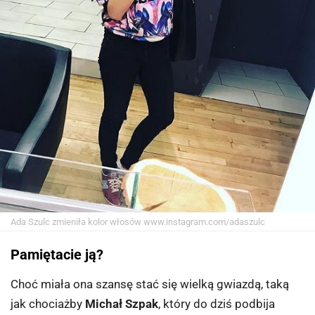
Ada Szulc zmieniła kolor włosów
www.instagram.com/adaszulc
Pamiętacie ją?
Choć miała ona szansę stać się wielką gwiazdą, taką
jak chociażby
Michał Szpak
, który do dziś podbija