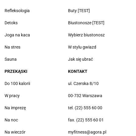
Refleksologia
Buty [TEST]
Detoks
Biustonosze [TEST]
Joga na kaca
Wybierz biustonosz
Na stres
W stylu gwiazd
Sauna
Jak się ubrać
PRZEKĄSKI
KONTAKT
Do 100 kalorii
ul. Czerska 8/10
W pracy
00-732 Warszawa
Na imprezę
tel. (22) 555 60 00
Na noc
fax. (22) 555 60 01
Na wieczór
myfitness@agora.pl