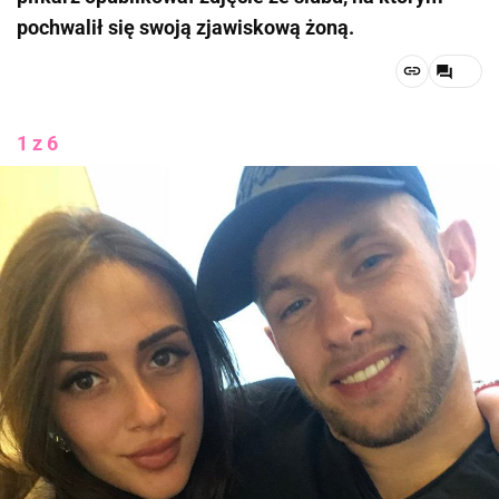
pochwalił się swoją zjawiskową żoną.
1 z 6