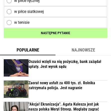
w piłce ręcznej
w piłce siatkowej
w tenisie
NASTĘPNE PYTANIE
POPULARNE
NAJNOWSZE
Oszuści wzięli na nią pożyczkę, bank zażądał
spłaty. Jest wyrok sądu
Zaorał nowy asfalt za 400 tys. zł. Rolnika
zatrzymała policja. Jest nagranie
"Akcja! Ekranizacja". Agata Kulesza jest jak
nasza polska Meryl Streep. Mogłaby zagrać