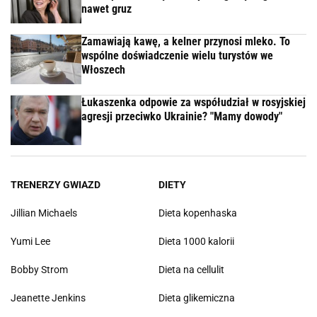
nawet gruz
Zamawiają kawę, a kelner przynosi mleko. To
wspólne doświadczenie wielu turystów we
Włoszech
Łukaszenka odpowie za współudział w rosyjskiej
agresji przeciwko Ukrainie? "Mamy dowody"
TRENERZY GWIAZD
DIETY
Jillian Michaels
Dieta kopenhaska
Yumi Lee
Dieta 1000 kalorii
Bobby Strom
Dieta na cellulit
Jeanette Jenkins
Dieta glikemiczna