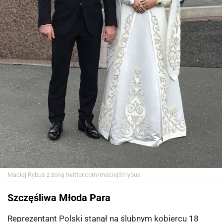
Maciej Rybus z żoną
twitter.com/maciej31rybus
Szczęśliwa Młoda Para
Reprezentant Polski stanął na ślubnym kobiercu 18