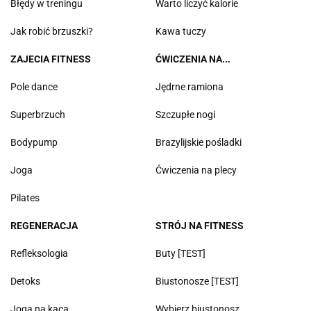
Błędy w treningu
Warto liczyć kalorie
Jak robić brzuszki?
Kawa tuczy
ZAJECIA FITNESS
ĆWICZENIA NA...
Pole dance
Jędrne ramiona
Superbrzuch
Szczupłe nogi
Bodypump
Brazylijskie pośladki
Joga
Ćwiczenia na plecy
Pilates
REGENERACJA
STRÓJ NA FITNESS
Refleksologia
Buty [TEST]
Detoks
Biustonosze [TEST]
Joga na kaca
Wybierz biustonosz