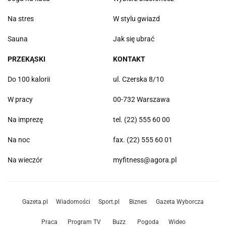
Na stres
W stylu gwiazd
Sauna
Jak się ubrać
PRZEKĄSKI
KONTAKT
Do 100 kalorii
ul. Czerska 8/10
W pracy
00-732 Warszawa
Na imprezę
tel. (22) 555 60 00
Na noc
fax. (22) 555 60 01
Na wieczór
myfitness@agora.pl
Gazeta.pl
Wiadomości
Sport.pl
Biznes
Gazeta Wyborcza
Praca
Program TV
Buzz
Pogoda
Wideo