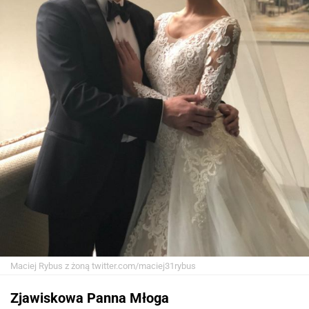
Maciej Rybus z żoną
twitter.com/maciej31rybus
Zjawiskowa Panna Młoga