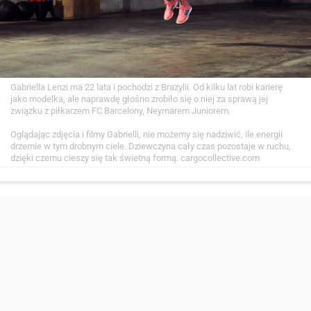
Gabriella Lenzi ma 22 lata i pochodzi z Brazylii. Od kilku lat robi karierę
jako modelka, ale naprawdę głośno zrobiło się o niej za sprawą jej
związku z piłkarzem FC Barcelony, Neymarem Juniorem.
Oglądając zdjęcia i filmy Gabrielli, nie możemy się nadziwić, ile energii
drzemie w tym drobnym ciele. Dziewczyna cały czas pozostaje w ruchu,
dzięki czemu cieszy się tak świetną formą.
cargocollective.com