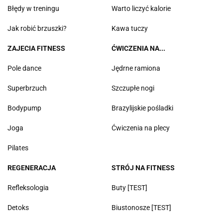
Błędy w treningu
Warto liczyć kalorie
Jak robić brzuszki?
Kawa tuczy
ZAJECIA FITNESS
ĆWICZENIA NA...
Pole dance
Jędrne ramiona
Superbrzuch
Szczupłe nogi
Bodypump
Brazylijskie pośladki
Joga
Ćwiczenia na plecy
Pilates
REGENERACJA
STRÓJ NA FITNESS
Refleksologia
Buty [TEST]
Detoks
Biustonosze [TEST]