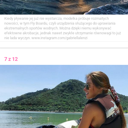
Kiedy pływanie jej już nie wystarcza, modelka próbuje rozmaitych
nowości, w tym Fly Boardu, czyli urządzenia służącego do uprawiania
ekstremalnych sportów wodnych. Można dzięki niemu wykonywać
efektowne akrobacje, jednak nawet zwykłe utrzymanie równowagi to już
nie lada wyczyn.
www.instagram.com/gabriellalenzi
7 z 12