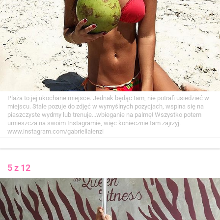
Plaża to jej ukochane miejsce. Jednak będąc tam, nie potrafi usiedzieć w
miejscu. Stale pozuje do zdjęć w wymyślnych pozycjach, wspina się na
piaszczyste wydmy lub trenuje...wbieganie na palmę! Wszystko potem
umieszcza na swoim Instagramie, więc koniecznie tam zajrzyj.
www.instagram.com/gabriellalenzi
5 z 12