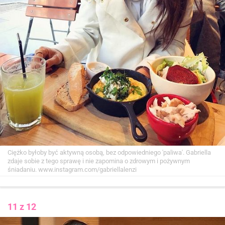
Ciężko byłoby być aktywną osobą, bez odpowiedniego 'paliwa'. Gabriella
zdaje sobie z tego sprawę i nie zapomina o zdrowym i pożywnym
śniadaniu.
www.instagram.com/gabriellalenzi
11 z 12