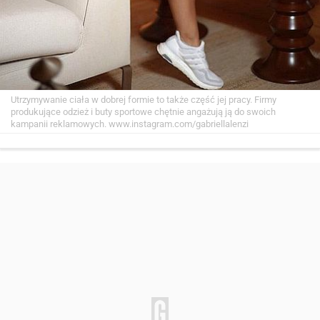
Utrzymywanie ciała w dobrej formie to także część jej pracy. Firmy
produkujące odzież i buty sportowe chętnie angażują ją do swoich
kampanii reklamowych.
www.instagram.com/gabriellalenzi