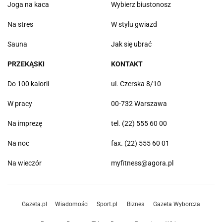
Joga na kaca
Wybierz biustonosz
Na stres
W stylu gwiazd
Sauna
Jak się ubrać
PRZEKĄSKI
KONTAKT
Do 100 kalorii
ul. Czerska 8/10
W pracy
00-732 Warszawa
Na imprezę
tel. (22) 555 60 00
Na noc
fax. (22) 555 60 01
Na wieczór
myfitness@agora.pl
Gazeta.pl
Wiadomości
Sport.pl
Biznes
Gazeta Wyborcza