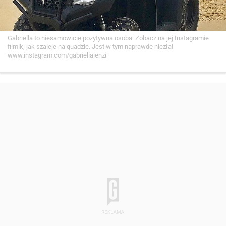
Gabriella to niesamowicie pozytywna osoba. Zobacz na jej Instagramie
filmik, jak szaleje na quadzie. Jest w tym naprawdę niezła!
www.instagram.com/gabriellalenzi