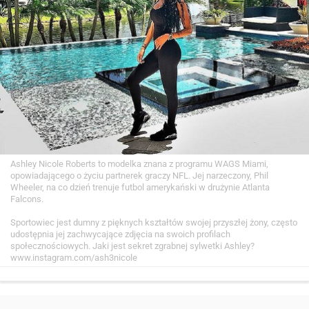
Ashley Nicole Roberts to modelka znana z programu WAGS Miami,
opowiadającego o życiu partnerek graczy NFL. Jej narzeczony, Phil
Wheeler, na co dzień trenuje futbol amerykański w drużynie Atlanta
Falcons.
Sportowiec jest dumny z pięknych kształtów swojej przyszłej żony, często
udostępnia jej zachwycające zdjęcia na swoich profilach
społecznościowych. Jaki jest sekret zgrabnej sylwetki Ashley?
www.instagram.com/ash3nicole