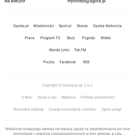
Na wieczór
myfitness@agora.pl
Gazeta.pl
Wiadomości
Sport.pl
Biznes
Gazeta Wyborcza
Praca
Program TV
Buzz
Pogoda
Wideo
Wyniki Lotto
Tok.FM
Poczta
Facebook
RSS
Copyright © Gazeta.pl sp. z o.o.
O Nas
Staże u nas
Reklama
Polityka prywatności
Wszystkie artykuły
Zasady korzystania z portalu
Zgłoś uwagi
Właściciel niniejszego serwisu nie wyraża zgody na zwielokrotnianie ani inne
korzystanie z utworów rozpowszechnionych w tym serwisie, w celu