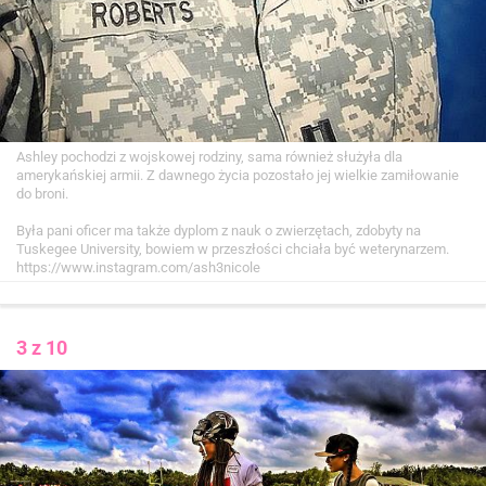
Ashley pochodzi z wojskowej rodziny, sama również służyła dla
amerykańskiej armii. Z dawnego życia pozostało jej wielkie zamiłowanie
do broni.
Była pani oficer ma także dyplom z nauk o zwierzętach, zdobyty na
Tuskegee University, bowiem w przeszłości chciała być weterynarzem.
https://www.instagram.com/ash3nicole
3 z 10