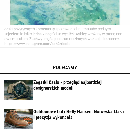
Setki pozytywnych komentarzy i pochwał od internautów pod tym
zdjęciem to tylko jedna z nagród za wysiłek Ashley włożony w pracę nad
swoim ciałem. Zachwyt męża podczas rodzinnych wakacji - bezcenny.
https://www.instagram.com/ash3nicole
POLECAMY
Zegarki Casio - przegląd najbardziej
designerskich modeli
Outdoorowe buty Helly Hansen. Norweska klasa
i precyzja wykonania