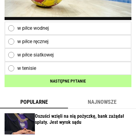
w piłce wodnej
w piłce ręcznej
w piłce siatkowej
w tenisie
NASTĘPNE PYTANIE
POPULARNE
NAJNOWSZE
Oszuści wzięli na nią pożyczkę, bank zażądał
spłaty. Jest wyrok sądu