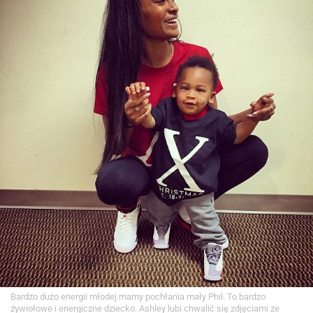
Bardzo dużo energii młodej mamy pochłania mały Phil. To bardzo
żywiołowe i energiczne dziecko. Ashley lubi chwalić się zdjęciami ze