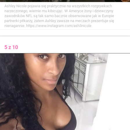
Ashley Nicole pojawia się praktycznie na wszystkich rozgrywkach
narzeczonego, wiernie mu kibicując. W Ameryce żony i dziewczyny
zawodników NFL są tak samo bacznie obserwowane jak w Europie
partnerki piłkarzy, zatem Ashley zawsze na meczach prezentuje się
nienagannie.
https://www.instagram.com/ash3nicole
5 z 10