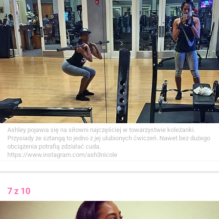
Ashley pojawia się na siłowni najczęściej w towarzystwie koleżanki.
Przysiady ze sztangą to jedno z jej ulubionych ćwiczeń. Nawet bez dużego
obciążenia potrafią zdziałać cuda.
https://www.instagram.com/ash3nicole
7 z 10