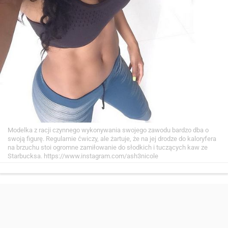
Modelka z racji czynnego wykonywania swojego zawodu bardzo dba o
swoją figurę. Regularnie ćwiczy, ale żartuje, że na jej drodze do kaloryfera
na brzuchu stoi ogromne zamiłowanie do słodkich i tuczących kaw ze
Starbucksa.
https://www.instagram.com/ash3nicole