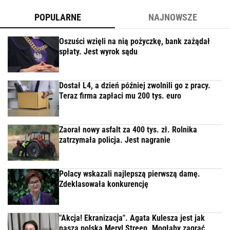
POPULARNE
NAJNOWSZE
Oszuści wzięli na nią pożyczkę, bank zażądał
spłaty. Jest wyrok sądu
Dostał L4, a dzień później zwolnili go z pracy.
Teraz firma zapłaci mu 200 tys. euro
Zaorał nowy asfalt za 400 tys. zł. Rolnika
zatrzymała policja. Jest nagranie
Polacy wskazali najlepszą pierwszą damę.
Zdeklasowała konkurencję
"Akcja! Ekranizacja". Agata Kulesza jest jak
nasza polska Meryl Streep. Mogłaby zagrać