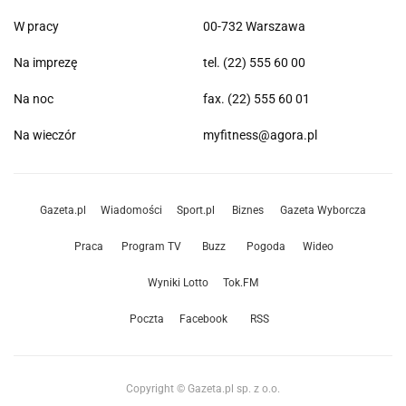
W pracy
00-732 Warszawa
Na imprezę
tel. (22) 555 60 00
Na noc
fax. (22) 555 60 01
Na wieczór
myfitness@agora.pl
Gazeta.pl
Wiadomości
Sport.pl
Biznes
Gazeta Wyborcza
Praca
Program TV
Buzz
Pogoda
Wideo
Wyniki Lotto
Tok.FM
Poczta
Facebook
RSS
Copyright © Gazeta.pl sp. z o.o.