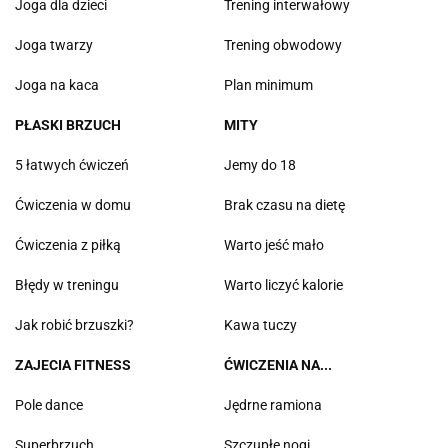
Joga dla dzieci
Trening interwałowy
Joga twarzy
Trening obwodowy
Joga na kaca
Plan minimum
PŁASKI BRZUCH
MITY
5 łatwych ćwiczeń
Jemy do 18
Ćwiczenia w domu
Brak czasu na dietę
Ćwiczenia z piłką
Warto jeść mało
Błędy w treningu
Warto liczyć kalorie
Jak robić brzuszki?
Kawa tuczy
ZAJECIA FITNESS
ĆWICZENIA NA...
Pole dance
Jędrne ramiona
Superbrzuch
Szczupłe nogi