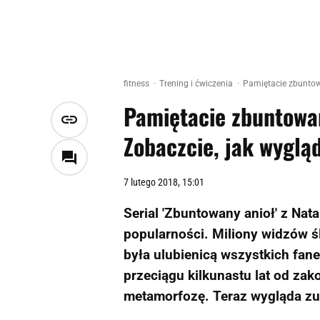
fitness
Trening i ćwiczenia
Pamiętacie zbuntowa
Pamiętacie zbuntowan
Zobaczcie, jak wygląd
7 lutego 2018, 15:01
Serial 'Zbuntowany anioł' z Nat
popularności. Miliony widzów śl
była ulubienicą wszystkich fanek
przeciągu kilkunastu lat od zak
metamorfozę. Teraz wygląda zup