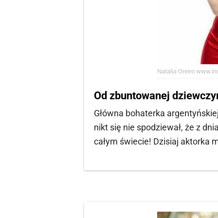
Natalia Oreiro
www.ins
Od zbuntowanej dziewczyn
Główna bohaterka argentyńskiej t
nikt się nie spodziewał, że z dn
całym świecie! Dzisiaj aktorka 