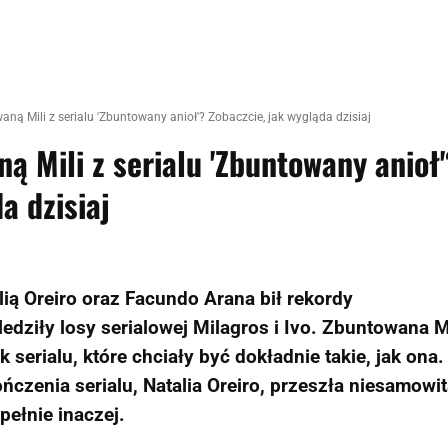
ną Mili z serialu 'Zbuntowany anioł'? Zobaczcie, jak wygląda dzisiaj
ą Mili z serialu 'Zbuntowany anioł'
a dzisiaj
alią Oreiro oraz Facundo Arana bił rekordy
edziły losy serialowej Milagros i Ivo. Zbuntowana M
 serialu, które chciały być dokładnie takie, jak ona
ończenia serialu, Natalia Oreiro, przeszła niesamowi
ełnie inaczej.