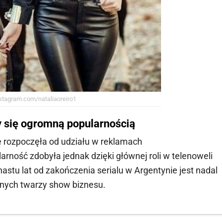
tagram.com/nataliaoreiro1
y się ogromną popularnością
rę rozpoczęła od udziału w reklamach
arność zdobyła jednak dzięki głównej roli w telenoweli
astu lat od zakończenia serialu w Argentynie jest nadal
lnych twarzy show biznesu.