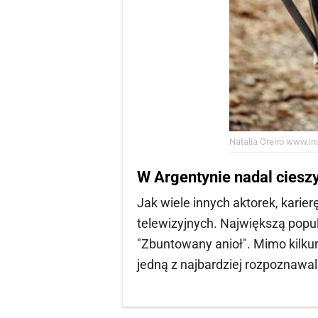
Natalia Oreiro
www.ins
W Argentynie nadal ciesz
Jak wiele innych aktorek, karie
telewizyjnych. Największą popul
"Zbuntowany anioł". Mimo kilkun
jedną z najbardziej rozpoznawa