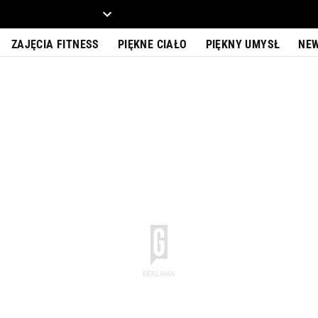
ZIECKO
MOTO
ZAJĘCIA FITNESS
PIĘKNE CIAŁO
PIĘKNY UMYSŁ
NE