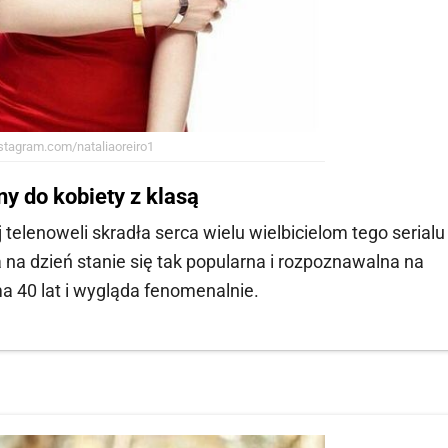
tagram.com/nataliaoreiro1
y do kobiety z klasą
elenoweli skradła serca wielu wielbicielom tego serialu 
ia na dzień stanie się tak popularna i rozpoznawalna na
ma 40 lat i wygląda fenomenalnie.