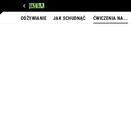
WIADOMOŚCI
NEXT
SPORT
PLOTEK
D
ODŻYWIANIE
JAK SCHUDNĄĆ
ĆWICZENIA NA...