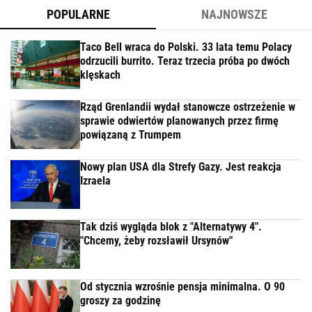
POPULARNE
NAJNOWSZE
Taco Bell wraca do Polski. 33 lata temu Polacy
odrzucili burrito. Teraz trzecia próba po dwóch
klęskach
Rząd Grenlandii wydał stanowcze ostrzeżenie w
sprawie odwiertów planowanych przez firmę
powiązaną z Trumpem
Nowy plan USA dla Strefy Gazy. Jest reakcja
Izraela
Tak dziś wygląda blok z "Alternatywy 4".
"Chcemy, żeby rozsławił Ursynów"
Od stycznia wzrośnie pensja minimalna. O 90
groszy za godzinę