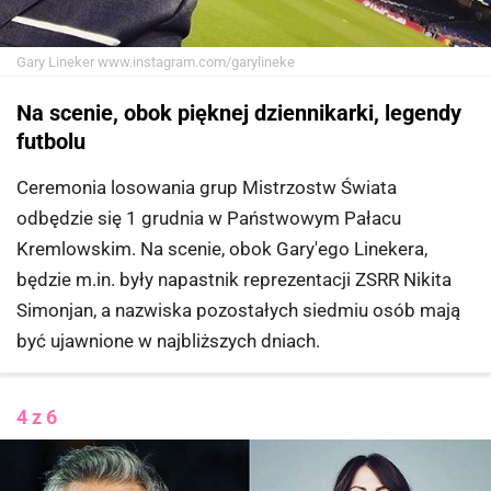
Gary Lineker
www.instagram.com/garylineke
Na scenie, obok pięknej dziennikarki, legendy
futbolu
Ceremonia losowania grup Mistrzostw Świata
odbędzie się 1 grudnia w Państwowym Pałacu
Kremlowskim. Na scenie, obok Gary'ego Linekera,
będzie m.in. były napastnik reprezentacji ZSRR Nikita
Simonjan, a nazwiska pozostałych siedmiu osób mają
być ujawnione w najbliższych dniach.
4 z 6