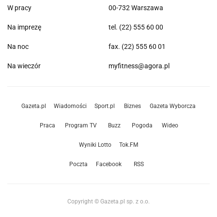
W pracy
00-732 Warszawa
Na imprezę
tel. (22) 555 60 00
Na noc
fax. (22) 555 60 01
Na wieczór
myfitness@agora.pl
Gazeta.pl
Wiadomości
Sport.pl
Biznes
Gazeta Wyborcza
Praca
Program TV
Buzz
Pogoda
Wideo
Wyniki Lotto
Tok.FM
Poczta
Facebook
RSS
Copyright © Gazeta.pl sp. z o.o.