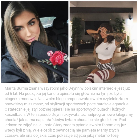
Marita Surma znana wszystkim jako Deynn w polskim internecie jest już
od 6 lat. Na początku jej kariera opierała się głównie na tym, że była
blogerką modową. Na swoim blogu proponowała swoim czytelniczkom
prawdziwy misz masz, od stylizacji sportowych po te bardzo eleganckie.
Ostatecznie jej styl później opierał się na sportowych butach i luźnych
koszulkach. W ten sposób Deynn ukrywała też nadprogramowe kilogramy,
chociaż jak sama napisała 'kiedyś byłam chuda bo się głodziłam'. Pod
jednym ze zdjęć na jej Insta Story zadała pytanie swoim fanom czy już
wtedy byli z nią. Wiele osób z pewnością nie pamięta Marity z tych
czasów, ale ona co jakiś czas pokazuje zdjęcia jaką metamorfozę