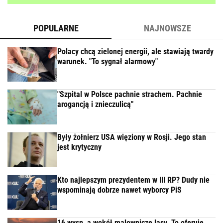
POPULARNE
NAJNOWSZE
Polacy chcą zielonej energii, ale stawiają twardy
warunek. "To sygnał alarmowy"
"Szpital w Polsce pachnie strachem. Pachnie
arogancją i znieczulicą"
Były żołnierz USA więziony w Rosji. Jego stan
jest krytyczny
Kto najlepszym prezydentem w III RP? Dudy nie
wspominają dobrze nawet wyborcy PiS
16 wysp, a wokół malownicze lasy. To oferuje