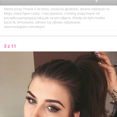
Marita piszę 'Prawie 5 lat temu, chuda bo głodówki, dziwne stylizacje na
blogu, stare/fajne czasy'. I rzeczywiście, ci którzy znają Deynn od
początku pamiętają ją taką jak na tym zdjęciu. Wtedy nie było modne
bycie fit, trenowanie, zdrowe czy zdrowe odżywianie.
www.instagram.com/deynn
3 z 11