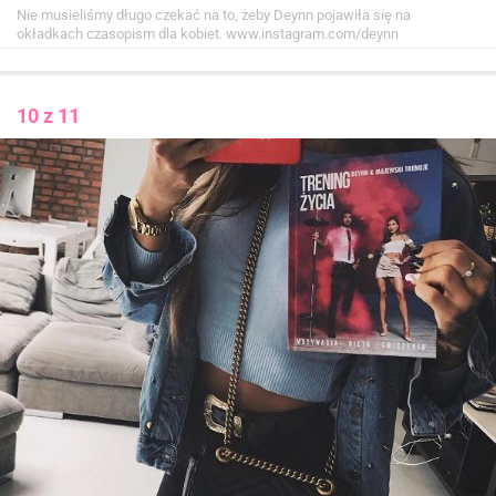
Nie musieliśmy długo czekać na to, żeby Deynn pojawiła się na
okładkach czasopism dla kobiet.
www.instagram.com/deynn
10 z 11