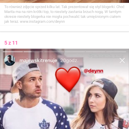
To również zdjęcie sprzed kilku lat. Tak prezentował się styl blogerki. Choć
Marita ma na nim krótki top, to niestety zasłania brzuch nogą. W tamtym
okresie niestety blogerka nie mogła pochwalić tak umięśnionym ciałem
jak teraz.
www.instagram.com/deynn
5 z 11