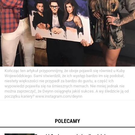
Kończąc ten artykuł przypomnijmy, że oboje pojawili się również u Kuby
Wojewódzkiego. Sami stwierdzili, że ich występ bardzo im się podobał,
niestety większości nie przypadł za bardzo do gustu, a część ich
wypowiedzi pojawiła się na śmiesznych memach. Nie mniej jednak nie
można zaprzeczyć, że Deynn osiągnęła jakiś sukces. A wy śledzicie ją od
początku kariery?
www.instagram.com/deynn
POLECAMY