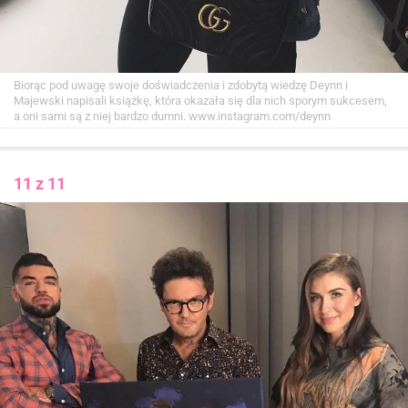
Biorąc pod uwagę swoje doświadczenia i zdobytą wiedzę Deynn i
Majewski napisali książkę, która okazała się dla nich sporym sukcesem,
a oni sami są z niej bardzo dumni.
www.instagram.com/deynn
11 z 11