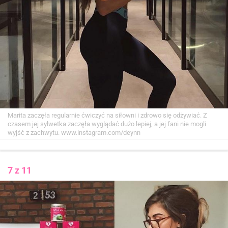
Marita zaczęła regularnie ćwiczyć na siłowni i zdrowo się odżywiać. Z
czasem jej sylwetka zaczęła wyglądać dużo lepiej, a jej fani nie mogli
wyjść z zachwytu.
www.instagram.com/deynn
7 z 11