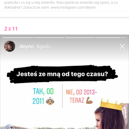
przeszła i co się u niej zmieniło. Rzeczywiście zmieniło się sporo, a co
dokładnie? Zobaczcie sami.
www.instagram.com/deynn
2 z 11