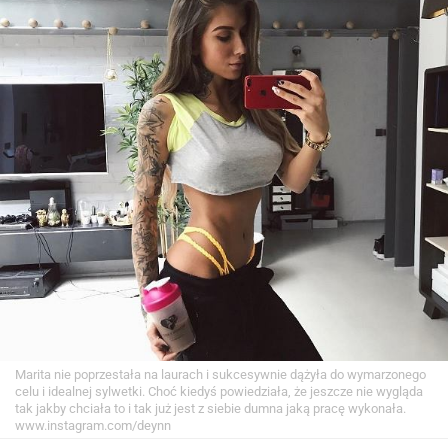
Marita nie poprzestała na laurach i sukcesywnie dążyła do wymarzonego
celu i idealnej sylwetki. Choć kiedyś powiedziała, że jeszcze nie wygląda
tak jakby chciała to i tak już jest z siebie dumna jaką pracę wykonała.
www.instagram.com/deynn