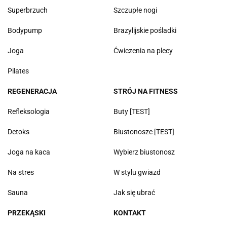
Superbrzuch
Szczupłe nogi
Bodypump
Brazylijskie pośladki
Joga
Ćwiczenia na plecy
Pilates
REGENERACJA
STRÓJ NA FITNESS
Refleksologia
Buty [TEST]
Detoks
Biustonosze [TEST]
Joga na kaca
Wybierz biustonosz
Na stres
W stylu gwiazd
Sauna
Jak się ubrać
PRZEKĄSKI
KONTAKT