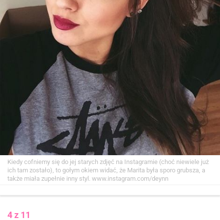
Kiedy cofniemy się do jej starych zdjęć na Instagramie (choć niewiele już
ich tam zostało), to gołym okiem widać, że Marita była sporo grubsza, a
także miała zupełnie inny styl.
www.instagram.com/deynn
4 z 11