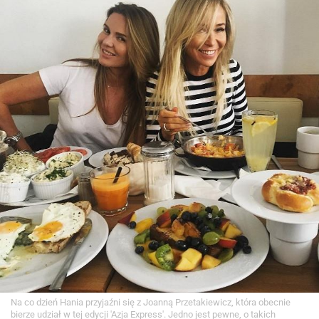
Na co dzień Hania przyjaźni się z Joanną Przetakiewicz, która obecnie
bierze udział w tej edycji 'Azja Express'. Jedno jest pewne, o takich