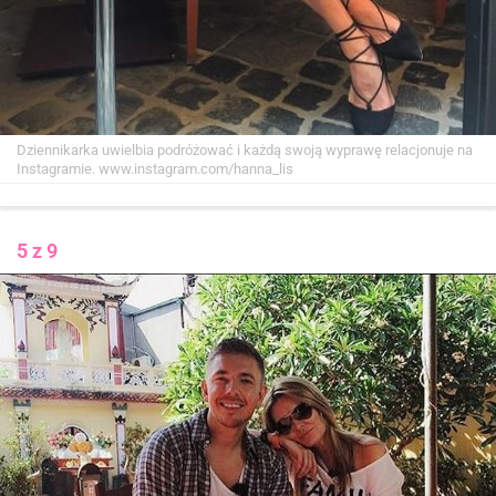
Dziennikarka uwielbia podróżować i każdą swoją wyprawę relacjonuje na
Instagramie.
www.instagram.com/hanna_lis
5 z 9