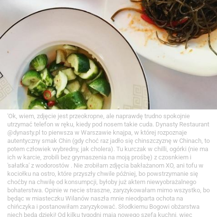
'Ok, wiem, zdjęcie jest przeokropne, ale naprawdę trudno spokojnie
utrzymać telefon w ręku, kiedy pod nosem takie cuda. Dynasty Restaurant
@dynasty.pl to pierwsza w Warszawie knajpa, w której rozpoznaje
autentyczny smak Chin (gdy choć raz jadło się chinszczyznę w Chinach, to
potem człowiek wybredny, jak cholera). Tu kurczak w chilli, ogórki (nie ma
ich w karcie, zrobili bez grymaszenia na moją prośbę) z czosnkiem i
'sałatka' z wodorostów . Nie zrobiłam zdjęcia bakłażanom XO, ani tofu w
kociołku na ostro, które przyszły chwile później, bo powstrzymanie się
choćby na chwilę od konsumpcji, byłoby już aktem niewyobrażalnego
bohaterstwa. Opinie w necie straszne, zaryzykowałam mimo wszystko, bo
będąc w miasteczku Wilanów naszła mnie nieodparta ochota na
chińczyka i postanowiłam zaryzykować. Słodkiemu Bogowi obżarstwa
niech będą dzięki! Od kilku tygodni mają nowego szefa kuchni, wiec