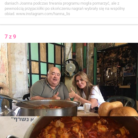
daniach Joanna podczas trwania programu mogła pomarzyć, ale z
pewnością przyjaciółki po skończeniu nagrań wybrały się na wspólny
obiad.
www.instagram.com/hanna_lis
7 z 9