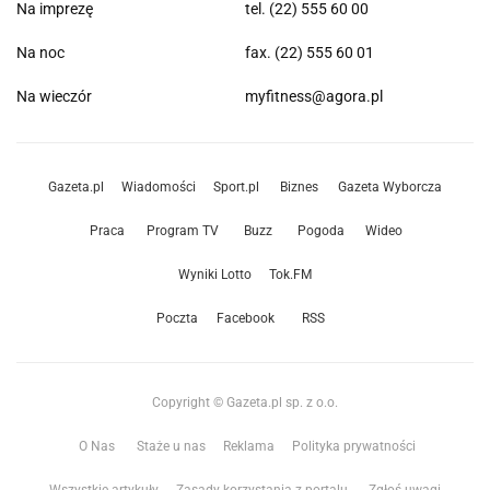
Na imprezę
tel. (22) 555 60 00
Na noc
fax. (22) 555 60 01
Na wieczór
myfitness@agora.pl
Gazeta.pl
Wiadomości
Sport.pl
Biznes
Gazeta Wyborcza
Praca
Program TV
Buzz
Pogoda
Wideo
Wyniki Lotto
Tok.FM
Poczta
Facebook
RSS
Copyright © Gazeta.pl sp. z o.o.
O Nas
Staże u nas
Reklama
Polityka prywatności