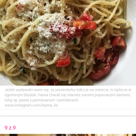
Jeżeli wydawało wam się, że prezenterka tylko je na mieście, to byliście w
ogromnym błędzie. Hania chwali się również swoimi popisowymi daniami,
tutaj np. pasta z parmezanem i pomidorami.
www.instagram.com/hanna_lis
9 z 9