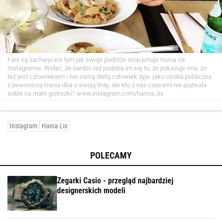
Fani są zachwyceni tym jak swoje podróże relacjonuje Hania na
Instagramie. Widać, że bardzo też podoba im się to, że pokazuje ona, że
też jest człowiekiem i nie samą dietą człowiek żyje. jako osoba publiczna
z pewnością Hania dba o swoją linię, ale kto z nas czasami nie pozwala
sobie na małe grzeszki?
www.instagram.com/hanna_lis
Instagram
Hania Lis
POLECAMY
Zegarki Casio - przegląd najbardziej
designerskich modeli