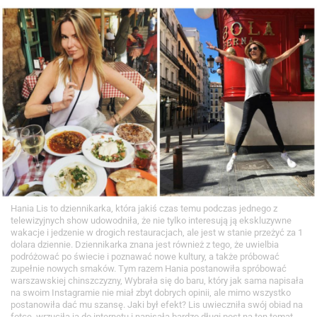
Hania Lis to dziennikarka, która jakiś czas temu podczas jednego z
telewizyjnych show udowodniła, że nie tylko interesują ją ekskluzywne
wakacje i jedzenie w drogich restauracjach, ale jest w stanie przeżyć za 1
dolara dziennie. Dziennikarka znana jest również z tego, że uwielbia
podróżować po świecie i poznawać nowe kultury, a także próbować
zupełnie nowych smaków. Tym razem Hania postanowiła spróbować
warszawskiej chinszczyzny, Wybrała się do baru, który jak sama napisała
na swoim Instagramie nie miał zbyt dobrych opinii, ale mimo wszystko
postanowiła dać mu szansę. Jaki był efekt? Lis uwieczniła swój obiad na
fotce, wrzuciła ją do internetu i napisała bardzo długi post na ten temat.