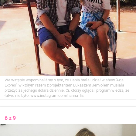
We wstępie wspominaliśmy o tym, że Hania brała udział w show 'Azja
Expres', w którym razem z projektantem Łukaszem Jemiołem musiała
przeżyć za jednego dolara dziennie. Ci, którzy oglądali program wiedzą, że
łatwo nie było.
www.instagram.com/hanna_lis
6 z 9