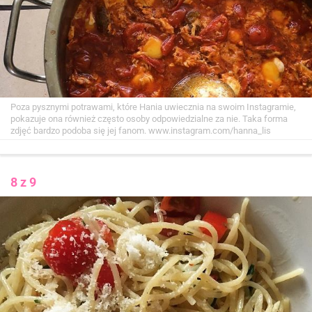
Poza pysznymi potrawami, które Hania uwiecznia na swoim Instagramie,
pokazuje ona również często osoby odpowiedzialne za nie. Taka forma
zdjęć bardzo podoba się jej fanom.
www.instagram.com/hanna_lis
8 z 9