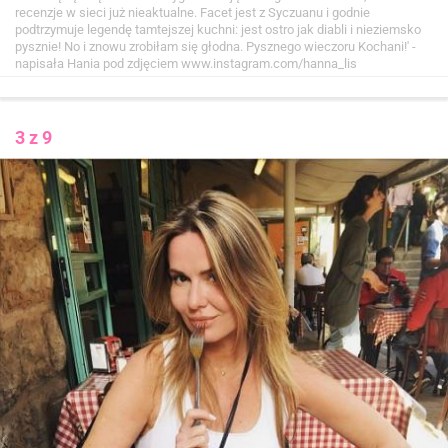
recenzje w sieci już nieaktualne. Facet jest z Syczuanu i godnie
podtrzymuje legendę tamtejszej kuchni: jest ostro jak diabli i nieziemsko
pysznie! No i znowu zrobiłam się głodna. Pysznego wieczoru Kochani!' -
napisała Hania pod zdjęciem
www.instagram.com/hanna_lis
3 z 9