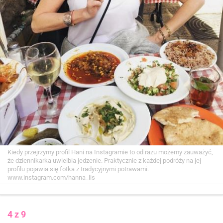
Kiedy przejrzymy profil Hani na Instagramie to od razu możemy zauważyć,
że dziennikarka uwielbia jedzenie. Praktycznie z każdej podróży na jej
profilu pojawia się fotka z tradycyjnymi potrawami.
www.instagram.com/hanna_lis
4 z 9