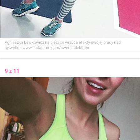
Agnieszka Lewkowicz na bieżąco wrzuca efekty swojej pracy nad
sylwetką.
www.instagram.com/sweetlittlekitten
9 z 11