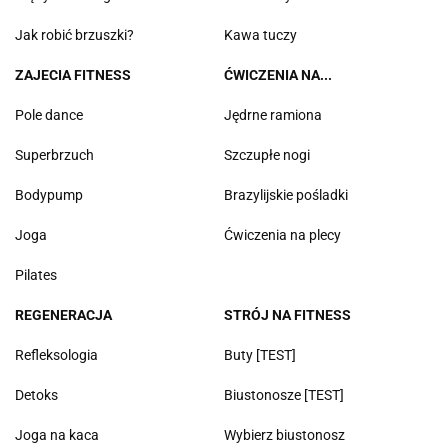
Jak robić brzuszki?
Kawa tuczy
ZAJECIA FITNESS
ĆWICZENIA NA...
Pole dance
Jędrne ramiona
Superbrzuch
Szczupłe nogi
Bodypump
Brazylijskie pośladki
Joga
Ćwiczenia na plecy
Pilates
REGENERACJA
STRÓJ NA FITNESS
Refleksologia
Buty [TEST]
Detoks
Biustonosze [TEST]
Joga na kaca
Wybierz biustonosz