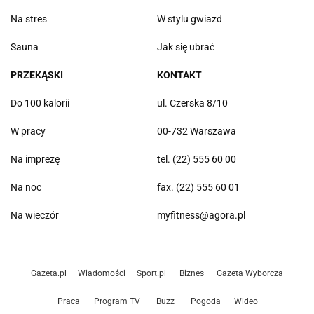
Na stres
W stylu gwiazd
Sauna
Jak się ubrać
PRZEKĄSKI
KONTAKT
Do 100 kalorii
ul. Czerska 8/10
W pracy
00-732 Warszawa
Na imprezę
tel. (22) 555 60 00
Na noc
fax. (22) 555 60 01
Na wieczór
myfitness@agora.pl
Gazeta.pl
Wiadomości
Sport.pl
Biznes
Gazeta Wyborcza
Praca
Program TV
Buzz
Pogoda
Wideo