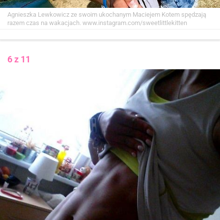
Agnieszka Lewkowicz ze swoim ukochanym Maciejem Kotem spędzają
razem czas na wakacjach.
www.instagram.com/sweetlittlekitten
6 z 11