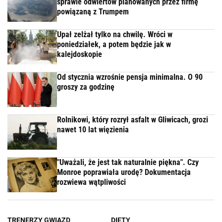
sprawie odwiertów planowanych przez firmę
powiązaną z Trumpem
Upał zelżał tylko na chwilę. Wróci w
poniedziałek, a potem będzie jak w
kalejdoskopie
Od stycznia wzrośnie pensja minimalna. O 90
groszy za godzinę
Rolnikowi, który rozrył asfalt w Gliwicach, grozi
nawet 10 lat więzienia
"Uważali, że jest tak naturalnie piękna". Czy
Monroe poprawiała urodę? Dokumentacja
rozwiewa wątpliwości
TRENERZY GWIAZD
DIETY