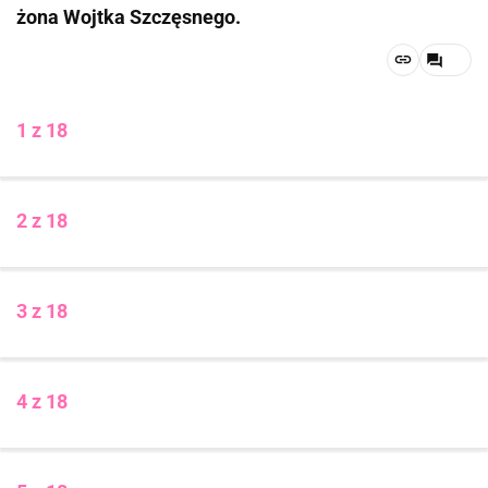
żona Wojtka Szczęsnego.
1 z 18
2 z 18
3 z 18
4 z 18