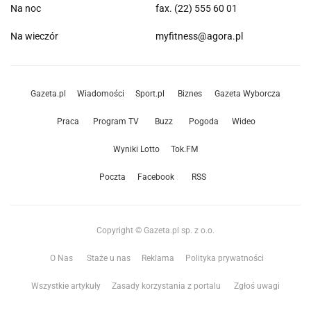
Na noc
fax. (22) 555 60 01
Na wieczór
myfitness@agora.pl
Gazeta.pl
Wiadomości
Sport.pl
Biznes
Gazeta Wyborcza
Praca
Program TV
Buzz
Pogoda
Wideo
Wyniki Lotto
Tok.FM
Poczta
Facebook
RSS
Copyright © Gazeta.pl sp. z o.o.
O Nas
Staże u nas
Reklama
Polityka prywatności
Wszystkie artykuły
Zasady korzystania z portalu
Zgłoś uwagi