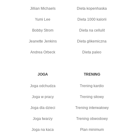
Jillian Michaels
Dieta kopenhaska
Yumi Lee
Dieta 1000 kalorii
Bobby Strom
Dieta na cellulit
Jeanette Jenkins
Dieta glikemiczna
Andrea Orbeck
Dieta paleo
JOGA
TRENING
Joga odchudza
Trening kardio
Joga w pracy
Trening siłowy
Joga dla dzieci
Trening interwałowy
Joga twarzy
Trening obwodowy
Joga na kaca
Plan minimum