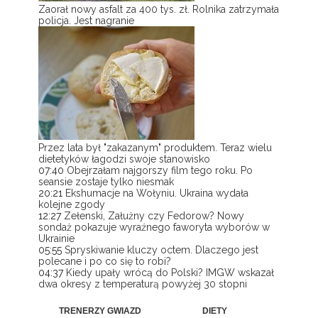
Zaorał nowy asfalt za 400 tys. zł. Rolnika zatrzymała
policja. Jest nagranie
Przez lata był "zakazanym" produktem. Teraz wielu
dietetyków łagodzi swoje stanowisko
07:40
Obejrzałam najgorszy film tego roku. Po
seansie zostaje tylko niesmak
20:21
Ekshumacje na Wołyniu. Ukraina wydała
kolejne zgody
12:27
Zełenski, Załużny czy Fedorow? Nowy
sondaż pokazuje wyraźnego faworyta wyborów w
Ukrainie
05:55
Spryskiwanie kluczy octem. Dlaczego jest
polecane i po co się to robi?
04:37
Kiedy upały wrócą do Polski? IMGW wskazał
dwa okresy z temperaturą powyżej 30 stopni
TRENERZY GWIAZD
DIETY