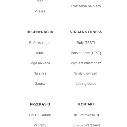
Joga
Ćwiczenia na plecy
Pilates
REGENERACJA
STRÓJ NA FITNESS
Refleksologia
Buty [TEST]
Detoks
Biustonosze [TEST]
Joga na kaca
Wybierz biustonosz
Na stres
W stylu gwiazd
Sauna
Jak się ubrać
PRZEKĄSKI
KONTAKT
Do 100 kalorii
ul. Czerska 8/10
W pracy
00-732 Warszawa