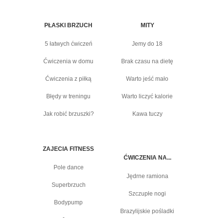
PŁASKI BRZUCH
MITY
5 łatwych ćwiczeń
Jemy do 18
Ćwiczenia w domu
Brak czasu na dietę
Ćwiczenia z piłką
Warto jeść mało
Błędy w treningu
Warto liczyć kalorie
Jak robić brzuszki?
Kawa tuczy
ZAJECIA FITNESS
ĆWICZENIA NA...
Pole dance
Jędrne ramiona
Superbrzuch
Szczupłe nogi
Bodypump
Brazylijskie pośladki