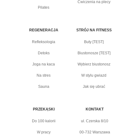
Ćwiczenia na plecy
Pilates
REGENERACJA
STRÓJ NA FITNESS
Refleksologia
Buty [TEST]
Detoks
Biustonosze [TEST]
Joga na kaca
Wybierz biustonosz
Na stres
W stylu gwiazd
Sauna
Jak się ubrać
PRZEKĄSKI
KONTAKT
Do 100 kalorii
ul. Czerska 8/10
W pracy
00-732 Warszawa