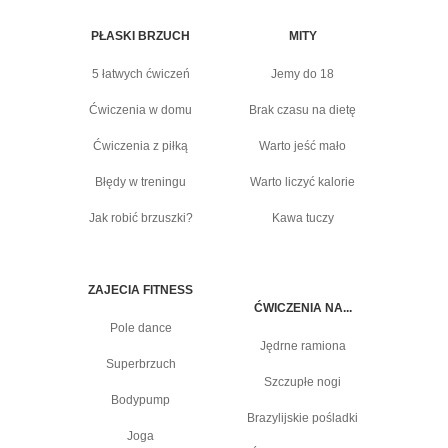
PŁASKI BRZUCH
MITY
5 łatwych ćwiczeń
Jemy do 18
Ćwiczenia w domu
Brak czasu na dietę
Ćwiczenia z piłką
Warto jeść mało
Błędy w treningu
Warto liczyć kalorie
Jak robić brzuszki?
Kawa tuczy
ZAJECIA FITNESS
ĆWICZENIA NA...
Pole dance
Jędrne ramiona
Superbrzuch
Szczupłe nogi
Bodypump
Brazylijskie pośladki
Joga