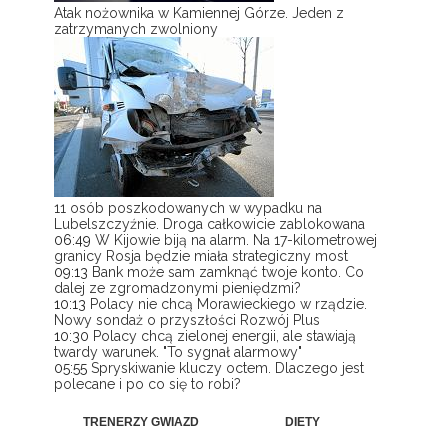
Atak nożownika w Kamiennej Górze. Jeden z
zatrzymanych zwolniony
11 osób poszkodowanych w wypadku na
Lubelszczyźnie. Droga całkowicie zablokowana
06:49
W Kijowie biją na alarm. Na 17-kilometrowej
granicy Rosja będzie miała strategiczny most
09:13
Bank może sam zamknąć twoje konto. Co
dalej ze zgromadzonymi pieniędzmi?
10:13
Polacy nie chcą Morawieckiego w rządzie.
Nowy sondaż o przyszłości Rozwój Plus
10:30
Polacy chcą zielonej energii, ale stawiają
twardy warunek. "To sygnał alarmowy"
05:55
Spryskiwanie kluczy octem. Dlaczego jest
polecane i po co się to robi?
TRENERZY GWIAZD
DIETY