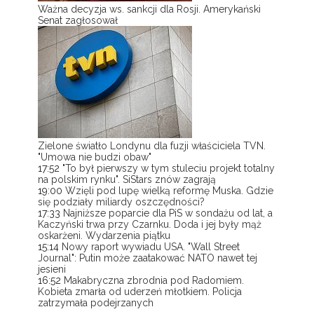
Ważna decyzja ws. sankcji dla Rosji. Amerykański
Senat zagłosował
Zielone światło Londynu dla fuzji właściciela TVN.
"Umowa nie budzi obaw"
17:52
"To był pierwszy w tym stuleciu projekt totalny
na polskim rynku". SiStars znów zagrają
19:00
Wzięli pod lupę wielką reformę Muska. Gdzie
się podziały miliardy oszczędności?
17:33
Najniższe poparcie dla PiS w sondażu od lat, a
Kaczyński trwa przy Czarnku. Doda i jej były mąż
oskarżeni. Wydarzenia piątku
15:14
Nowy raport wywiadu USA. "Wall Street
Journal": Putin może zaatakować NATO nawet tej
jesieni
16:52
Makabryczna zbrodnia pod Radomiem.
Kobieta zmarła od uderzeń młotkiem. Policja
zatrzymała podejrzanych