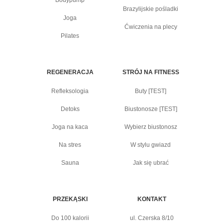
Bodypump
Brazylijskie pośladki
Joga
Ćwiczenia na plecy
Pilates
REGENERACJA
STRÓJ NA FITNESS
Refleksologia
Buty [TEST]
Detoks
Biustonosze [TEST]
Joga na kaca
Wybierz biustonosz
Na stres
W stylu gwiazd
Sauna
Jak się ubrać
PRZEKĄSKI
KONTAKT
Do 100 kalorii
ul. Czerska 8/10