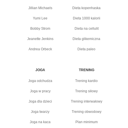
Jillian Michaels
Dieta kopenhaska
Yumi Lee
Dieta 1000 kalorii
Bobby Strom
Dieta na cellulit
Jeanette Jenkins
Dieta glikemiczna
Andrea Orbeck
Dieta paleo
JOGA
TRENING
Joga odchudza
Trening kardio
Joga w pracy
Trening siłowy
Joga dla dzieci
Trening interwałowy
Joga twarzy
Trening obwodowy
Joga na kaca
Plan minimum