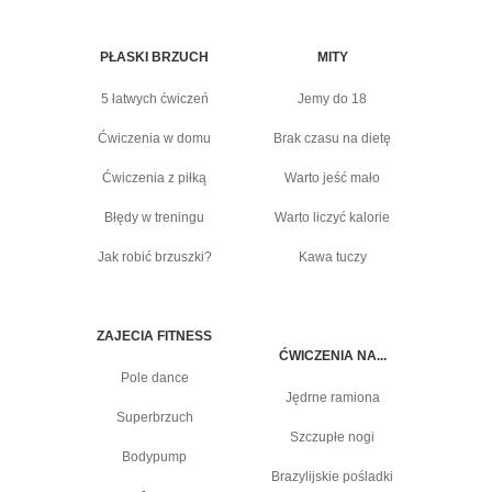
PŁASKI BRZUCH
MITY
5 łatwych ćwiczeń
Jemy do 18
Ćwiczenia w domu
Brak czasu na dietę
Ćwiczenia z piłką
Warto jeść mało
Błędy w treningu
Warto liczyć kalorie
Jak robić brzuszki?
Kawa tuczy
ZAJECIA FITNESS
ĆWICZENIA NA...
Pole dance
Jędrne ramiona
Superbrzuch
Szczupłe nogi
Bodypump
Brazylijskie pośladki