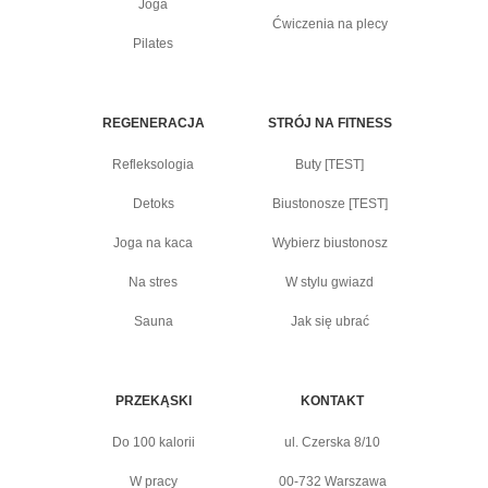
Joga
Ćwiczenia na plecy
Pilates
REGENERACJA
STRÓJ NA FITNESS
Refleksologia
Buty [TEST]
Detoks
Biustonosze [TEST]
Joga na kaca
Wybierz biustonosz
Na stres
W stylu gwiazd
Sauna
Jak się ubrać
PRZEKĄSKI
KONTAKT
Do 100 kalorii
ul. Czerska 8/10
W pracy
00-732 Warszawa