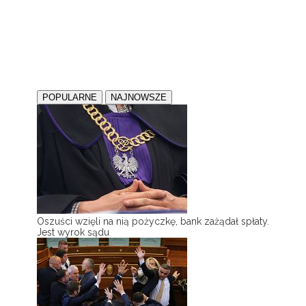
POPULARNE
NAJNOWSZE
Oszuści wzięli na nią pożyczkę, bank zażądał spłaty.
Jest wyrok sądu