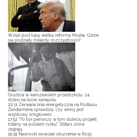
Wzięli pod lupę wielką reformę Muska. Gdzie
się podziały miliardy oszczędności?
Gruźlica w warszawskim przedszkolu. 24
dzieci na liście sanepidu
22:11
Zerwana linia energetyczna na Podlasiu.
Żandarmeria sprawdza, czy winny jest
wojskowy śmigłowiec
17:52
"To był pierwszy w tym stuleciu projekt
totalny na polskim rynku". SiStars znów
zagrają
19:19
Nawrocki wywołał oburzenie w Rosji.