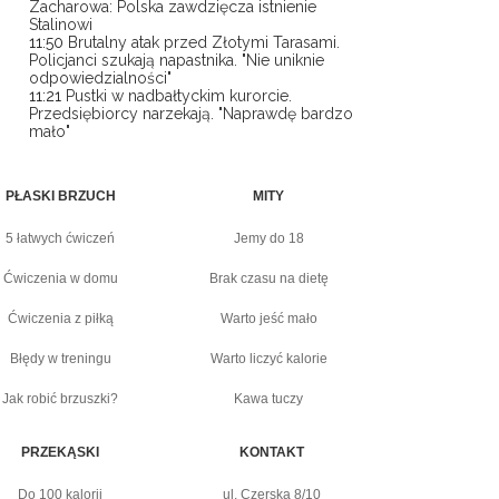
Zacharowa: Polska zawdzięcza istnienie
Stalinowi
11:50
Brutalny atak przed Złotymi Tarasami.
Policjanci szukają napastnika. "Nie uniknie
odpowiedzialności"
11:21
Pustki w nadbałtyckim kurorcie.
Przedsiębiorcy narzekają. "Naprawdę bardzo
mało"
PŁASKI BRZUCH
MITY
5 łatwych ćwiczeń
Jemy do 18
Ćwiczenia w domu
Brak czasu na dietę
Ćwiczenia z piłką
Warto jeść mało
Błędy w treningu
Warto liczyć kalorie
Jak robić brzuszki?
Kawa tuczy
PRZEKĄSKI
KONTAKT
Do 100 kalorii
ul. Czerska 8/10