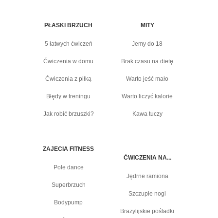
PŁASKI BRZUCH
MITY
5 łatwych ćwiczeń
Jemy do 18
Ćwiczenia w domu
Brak czasu na dietę
Ćwiczenia z piłką
Warto jeść mało
Błędy w treningu
Warto liczyć kalorie
Jak robić brzuszki?
Kawa tuczy
ZAJECIA FITNESS
ĆWICZENIA NA...
Pole dance
Jędrne ramiona
Superbrzuch
Szczupłe nogi
Bodypump
Brazylijskie pośladki