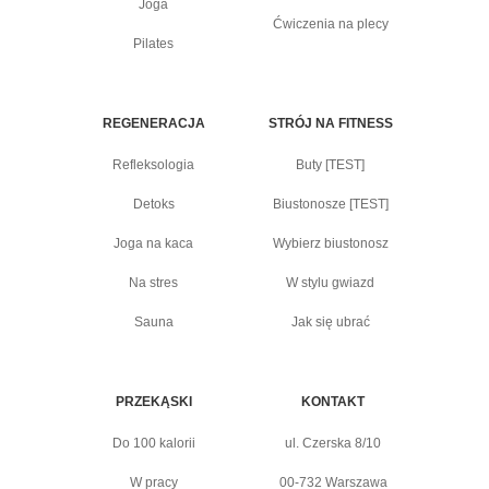
Joga
Ćwiczenia na plecy
Pilates
REGENERACJA
STRÓJ NA FITNESS
Refleksologia
Buty [TEST]
Detoks
Biustonosze [TEST]
Joga na kaca
Wybierz biustonosz
Na stres
W stylu gwiazd
Sauna
Jak się ubrać
PRZEKĄSKI
KONTAKT
Do 100 kalorii
ul. Czerska 8/10
W pracy
00-732 Warszawa