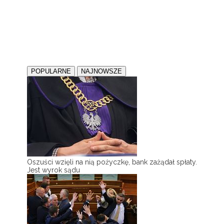
POPULARNE
NAJNOWSZE
Oszuści wzięli na nią pożyczkę, bank zażądał spłaty.
Jest wyrok sądu