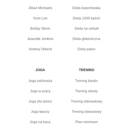
Jillian Michaels
Dieta kopenhaska
Yumi Lee
Dieta 1000 kalorii
Bobby Strom
Dieta na cellulit
Jeanette Jenkins
Dieta glikemiczna
Andrea Orbeck
Dieta paleo
JOGA
TRENING
Joga odchudza
Trening kardio
Joga w pracy
Trening siłowy
Joga dla dzieci
Trening interwałowy
Joga twarzy
Trening obwodowy
Joga na kaca
Plan minimum