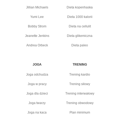
Jillian Michaels
Dieta kopenhaska
Yumi Lee
Dieta 1000 kalorii
Bobby Strom
Dieta na cellulit
Jeanette Jenkins
Dieta glikemiczna
Andrea Orbeck
Dieta paleo
JOGA
TRENING
Joga odchudza
Trening kardio
Joga w pracy
Trening siłowy
Joga dla dzieci
Trening interwałowy
Joga twarzy
Trening obwodowy
Joga na kaca
Plan minimum