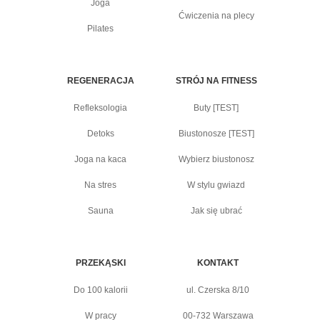
Joga
Ćwiczenia na plecy
Pilates
REGENERACJA
STRÓJ NA FITNESS
Refleksologia
Buty [TEST]
Detoks
Biustonosze [TEST]
Joga na kaca
Wybierz biustonosz
Na stres
W stylu gwiazd
Sauna
Jak się ubrać
PRZEKĄSKI
KONTAKT
Do 100 kalorii
ul. Czerska 8/10
W pracy
00-732 Warszawa