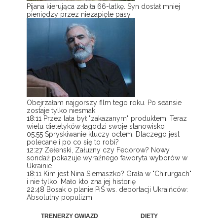
Pijana kierująca zabiła 66-latkę. Syn dostał mniej
pieniędzy przez niezapięte pasy
Obejrzałam najgorszy film tego roku. Po seansie
zostaje tylko niesmak
18:11
Przez lata był "zakazanym" produktem. Teraz
wielu dietetyków łagodzi swoje stanowisko
05:55
Spryskiwanie kluczy octem. Dlaczego jest
polecane i po co się to robi?
12:27
Zełenski, Załużny czy Fedorow? Nowy
sondaż pokazuje wyraźnego faworyta wyborów w
Ukrainie
18:11
Kim jest Nina Siemaszko? Grała w "Chirurgach"
i nie tylko. Mało kto zna jej historię
22:48
Bosak o planie PiS ws. deportacji Ukraińców:
Absolutny populizm
TRENERZY GWIAZD
DIETY