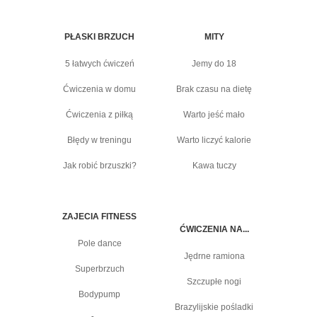
PŁASKI BRZUCH
MITY
5 łatwych ćwiczeń
Jemy do 18
Ćwiczenia w domu
Brak czasu na dietę
Ćwiczenia z piłką
Warto jeść mało
Błędy w treningu
Warto liczyć kalorie
Jak robić brzuszki?
Kawa tuczy
ZAJECIA FITNESS
ĆWICZENIA NA...
Pole dance
Jędrne ramiona
Superbrzuch
Szczupłe nogi
Bodypump
Brazylijskie pośladki