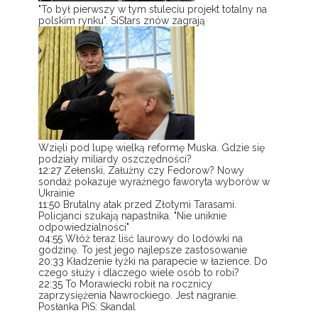
"To był pierwszy w tym stuleciu projekt totalny na
polskim rynku". SiStars znów zagrają
Wzięli pod lupę wielką reformę Muska. Gdzie się
podziały miliardy oszczędności?
12:27
Zełenski, Załużny czy Fedorow? Nowy
sondaż pokazuje wyraźnego faworyta wyborów w
Ukrainie
11:50
Brutalny atak przed Złotymi Tarasami.
Policjanci szukają napastnika. "Nie uniknie
odpowiedzialności"
04:55
Włóż teraz liść laurowy do lodówki na
godzinę. To jest jego najlepsze zastosowanie
20:33
Kładzenie łyżki na parapecie w łazience. Do
czego służy i dlaczego wiele osób to robi?
22:35
To Morawiecki robił na rocznicy
zaprzysiężenia Nawrockiego. Jest nagranie.
Posłanka PiS: Skandal