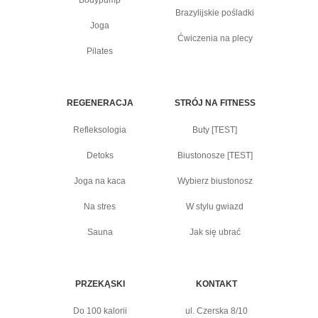
Bodypump
Brazylijskie pośladki
Joga
Ćwiczenia na plecy
Pilates
REGENERACJA
STRÓJ NA FITNESS
Refleksologia
Buty [TEST]
Detoks
Biustonosze [TEST]
Joga na kaca
Wybierz biustonosz
Na stres
W stylu gwiazd
Sauna
Jak się ubrać
PRZEKĄSKI
KONTAKT
Do 100 kalorii
ul. Czerska 8/10