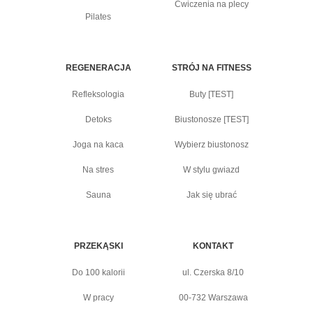
Ćwiczenia na plecy
Pilates
REGENERACJA
STRÓJ NA FITNESS
Refleksologia
Buty [TEST]
Detoks
Biustonosze [TEST]
Joga na kaca
Wybierz biustonosz
Na stres
W stylu gwiazd
Sauna
Jak się ubrać
PRZEKĄSKI
KONTAKT
Do 100 kalorii
ul. Czerska 8/10
W pracy
00-732 Warszawa