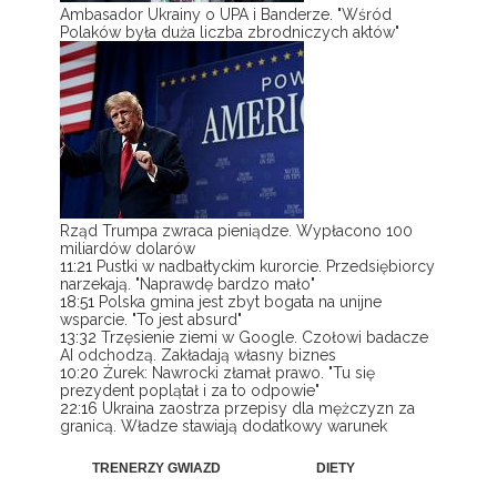
Ambasador Ukrainy o UPA i Banderze. "Wśród
Polaków była duża liczba zbrodniczych aktów"
Rząd Trumpa zwraca pieniądze. Wypłacono 100
miliardów dolarów
11:21
Pustki w nadbałtyckim kurorcie. Przedsiębiorcy
narzekają. "Naprawdę bardzo mało"
18:51
Polska gmina jest zbyt bogata na unijne
wsparcie. "To jest absurd"
13:32
Trzęsienie ziemi w Google. Czołowi badacze
AI odchodzą. Zakładają własny biznes
10:20
Żurek: Nawrocki złamał prawo. "Tu się
prezydent poplątał i za to odpowie"
22:16
Ukraina zaostrza przepisy dla mężczyzn za
granicą. Władze stawiają dodatkowy warunek
TRENERZY GWIAZD
DIETY