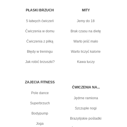
PŁASKI BRZUCH
MITY
5 łatwych ćwiczeń
Jemy do 18
Ćwiczenia w domu
Brak czasu na dietę
Ćwiczenia z piłką
Warto jeść mało
Błędy w treningu
Warto liczyć kalorie
Jak robić brzuszki?
Kawa tuczy
ZAJECIA FITNESS
ĆWICZENIA NA...
Pole dance
Jędrne ramiona
Superbrzuch
Szczupłe nogi
Bodypump
Brazylijskie pośladki
Joga