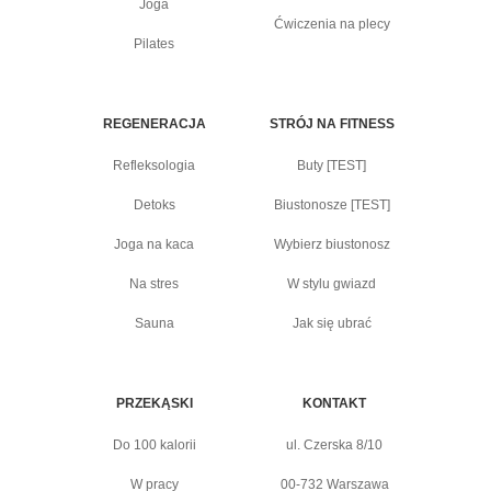
Joga
Ćwiczenia na plecy
Pilates
REGENERACJA
STRÓJ NA FITNESS
Refleksologia
Buty [TEST]
Detoks
Biustonosze [TEST]
Joga na kaca
Wybierz biustonosz
Na stres
W stylu gwiazd
Sauna
Jak się ubrać
PRZEKĄSKI
KONTAKT
Do 100 kalorii
ul. Czerska 8/10
W pracy
00-732 Warszawa