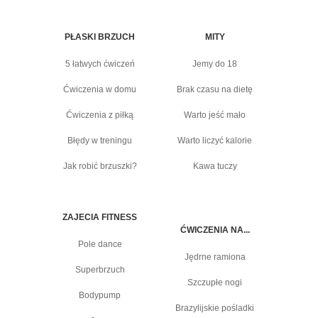
PŁASKI BRZUCH
MITY
5 łatwych ćwiczeń
Jemy do 18
Ćwiczenia w domu
Brak czasu na dietę
Ćwiczenia z piłką
Warto jeść mało
Błędy w treningu
Warto liczyć kalorie
Jak robić brzuszki?
Kawa tuczy
ZAJECIA FITNESS
ĆWICZENIA NA...
Pole dance
Jędrne ramiona
Superbrzuch
Szczupłe nogi
Bodypump
Brazylijskie pośladki