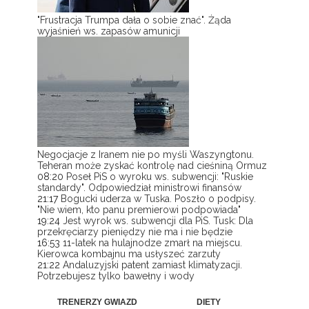
"Frustracja Trumpa dała o sobie znać". Żąda
wyjaśnień ws. zapasów amunicji
Negocjacje z Iranem nie po myśli Waszyngtonu.
Teheran może zyskać kontrolę nad cieśniną Ormuz
08:20
Poseł PiS o wyroku ws. subwencji: "Ruskie
standardy". Odpowiedział ministrowi finansów
21:17
Bogucki uderza w Tuska. Poszło o podpisy.
"Nie wiem, kto panu premierowi podpowiada"
19:24
Jest wyrok ws. subwencji dla PiS. Tusk: Dla
przekręciarzy pieniędzy nie ma i nie będzie
16:53
11-latek na hulajnodze zmarł na miejscu.
Kierowca kombajnu ma usłyszeć zarzuty
21:22
Andaluzyjski patent zamiast klimatyzacji.
Potrzebujesz tylko bawełny i wody
TRENERZY GWIAZD
DIETY