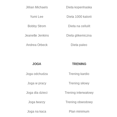
Jillian Michaels
Dieta kopenhaska
Yumi Lee
Dieta 1000 kalorii
Bobby Strom
Dieta na cellulit
Jeanette Jenkins
Dieta glikemiczna
Andrea Orbeck
Dieta paleo
JOGA
TRENING
Joga odchudza
Trening kardio
Joga w pracy
Trening siłowy
Joga dla dzieci
Trening interwałowy
Joga twarzy
Trening obwodowy
Joga na kaca
Plan minimum