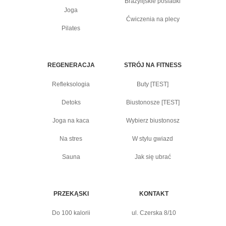
Brazylijskie pośladki
Joga
Ćwiczenia na plecy
Pilates
REGENERACJA
STRÓJ NA FITNESS
Refleksologia
Buty [TEST]
Detoks
Biustonosze [TEST]
Joga na kaca
Wybierz biustonosz
Na stres
W stylu gwiazd
Sauna
Jak się ubrać
PRZEKĄSKI
KONTAKT
Do 100 kalorii
ul. Czerska 8/10