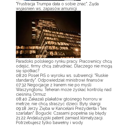
"Frustracja Trumpa dała o sobie znać". Żąda
wyjaśnień ws. zapasów amunicji
Paradoks polskiego rynku pracy. Pracownicy chcą
odejść, firmy chcą zatrudniać. Dlaczego nie mogą
się spotkać?
08:20
Poseł PiS o wyroku ws. subwencji: "Ruskie
standardy". Odpowiedział ministrowi finansów
07:32
Negocjacje z Iranem nie po myśli
Waszyngtonu. Teheran może zyskać kontrolę nad
cieśniną Ormuz
08:40
Zakazali plakatów głośnego horroru w
metrze, nie chcą straszyć dzieci. Były skargi
09:18
Jerzy Zięba w Kancelarii Prezydenta i "lex
szarlatan". Bogucki: Czasami popełnia się błędy
21:22
Andaluzyjski patent zamiast klimatyzacji.
Potrzebujesz tylko bawełny i wody