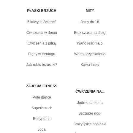
PŁASKI BRZUCH
MITY
5 łatwych ćwiczeń
Jemy do 18
Ćwiczenia w domu
Brak czasu na dietę
Ćwiczenia z piłką
Warto jeść mało
Błędy w treningu
Warto liczyć kalorie
Jak robić brzuszki?
Kawa tuczy
ZAJECIA FITNESS
ĆWICZENIA NA...
Pole dance
Jędrne ramiona
Superbrzuch
Szczupłe nogi
Bodypump
Brazylijskie pośladki
Joga