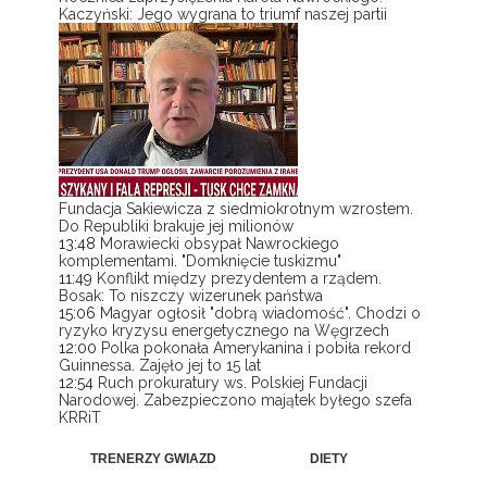
Kaczyński: Jego wygrana to triumf naszej partii
Fundacja Sakiewicza z siedmiokrotnym wzrostem.
Do Republiki brakuje jej milionów
13:48
Morawiecki obsypał Nawrockiego
komplementami. "Domknięcie tuskizmu"
11:49
Konflikt między prezydentem a rządem.
Bosak: To niszczy wizerunek państwa
15:06
Magyar ogłosił "dobrą wiadomość". Chodzi o
ryzyko kryzysu energetycznego na Węgrzech
12:00
Polka pokonała Amerykanina i pobiła rekord
Guinnessa. Zajęło jej to 15 lat
12:54
Ruch prokuratury ws. Polskiej Fundacji
Narodowej. Zabezpieczono majątek byłego szefa
KRRiT
TRENERZY GWIAZD
DIETY