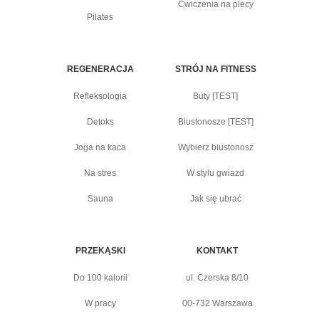
Ćwiczenia na plecy
Pilates
REGENERACJA
STRÓJ NA FITNESS
Refleksologia
Buty [TEST]
Detoks
Biustonosze [TEST]
Joga na kaca
Wybierz biustonosz
Na stres
W stylu gwiazd
Sauna
Jak się ubrać
PRZEKĄSKI
KONTAKT
Do 100 kalorii
ul. Czerska 8/10
W pracy
00-732 Warszawa