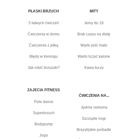
PŁASKI BRZUCH
MITY
5 łatwych ćwiczeń
Jemy do 18
Ćwiczenia w domu
Brak czasu na dietę
Ćwiczenia z piłką
Warto jeść mało
Błędy w treningu
Warto liczyć kalorie
Jak robić brzuszki?
Kawa tuczy
ZAJECIA FITNESS
ĆWICZENIA NA...
Pole dance
Jędrne ramiona
Superbrzuch
Szczupłe nogi
Bodypump
Brazylijskie pośladki
Joga