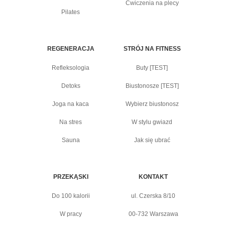
Ćwiczenia na plecy
Pilates
REGENERACJA
STRÓJ NA FITNESS
Refleksologia
Buty [TEST]
Detoks
Biustonosze [TEST]
Joga na kaca
Wybierz biustonosz
Na stres
W stylu gwiazd
Sauna
Jak się ubrać
PRZEKĄSKI
KONTAKT
Do 100 kalorii
ul. Czerska 8/10
W pracy
00-732 Warszawa