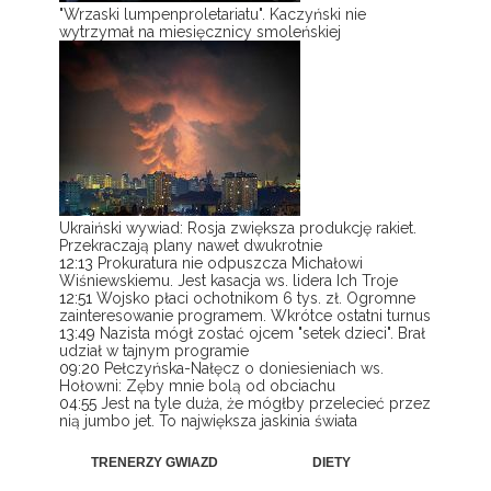
"Wrzaski lumpenproletariatu". Kaczyński nie
wytrzymał na miesięcznicy smoleńskiej
Ukraiński wywiad: Rosja zwiększa produkcję rakiet.
Przekraczają plany nawet dwukrotnie
12:13
Prokuratura nie odpuszcza Michałowi
Wiśniewskiemu. Jest kasacja ws. lidera Ich Troje
12:51
Wojsko płaci ochotnikom 6 tys. zł. Ogromne
zainteresowanie programem. Wkrótce ostatni turnus
13:49
Nazista mógł zostać ojcem "setek dzieci". Brał
udział w tajnym programie
09:20
Pełczyńska-Nałęcz o doniesieniach ws.
Hołowni: Zęby mnie bolą od obciachu
04:55
Jest na tyle duża, że mógłby przelecieć przez
nią jumbo jet. To największa jaskinia świata
TRENERZY GWIAZD
DIETY