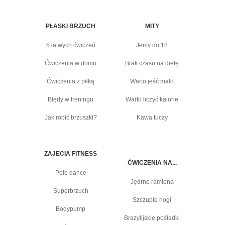
PŁASKI BRZUCH
MITY
5 łatwych ćwiczeń
Jemy do 18
Ćwiczenia w domu
Brak czasu na dietę
Ćwiczenia z piłką
Warto jeść mało
Błędy w treningu
Warto liczyć kalorie
Jak robić brzuszki?
Kawa tuczy
ZAJECIA FITNESS
ĆWICZENIA NA...
Pole dance
Jędrne ramiona
Superbrzuch
Szczupłe nogi
Bodypump
Brazylijskie pośladki