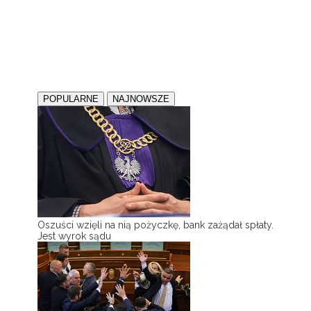
POPULARNE
NAJNOWSZE
Oszuści wzięli na nią pożyczkę, bank zażądał spłaty.
Jest wyrok sądu