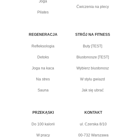
Joga
Ćwiczenia na plecy
Pilates
REGENERACJA
STRÓJ NA FITNESS
Refleksologia
Buty [TEST]
Detoks
Biustonosze [TEST]
Joga na kaca
Wybierz biustonosz
Na stres
W stylu gwiazd
Sauna
Jak się ubrać
PRZEKĄSKI
KONTAKT
Do 100 kalorii
ul. Czerska 8/10
W pracy
00-732 Warszawa