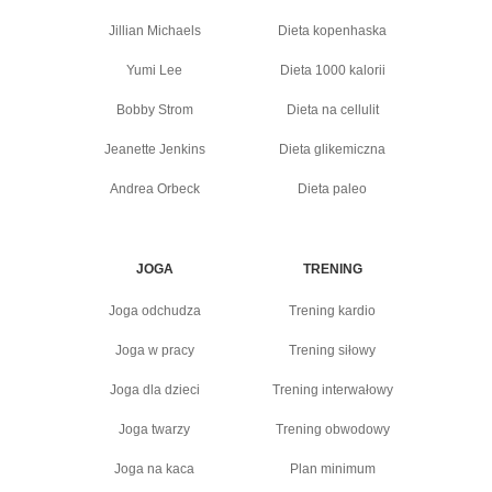
Jillian Michaels
Dieta kopenhaska
Yumi Lee
Dieta 1000 kalorii
Bobby Strom
Dieta na cellulit
Jeanette Jenkins
Dieta glikemiczna
Andrea Orbeck
Dieta paleo
JOGA
TRENING
Joga odchudza
Trening kardio
Joga w pracy
Trening siłowy
Joga dla dzieci
Trening interwałowy
Joga twarzy
Trening obwodowy
Joga na kaca
Plan minimum