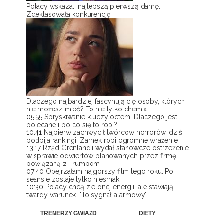
Polacy wskazali najlepszą pierwszą damę.
Zdeklasowała konkurencję
Dlaczego najbardziej fascynują cię osoby, których
nie możesz mieć? To nie tylko chemia
05:55
Spryskiwanie kluczy octem. Dlaczego jest
polecane i po co się to robi?
10:41
Najpierw zachwycił twórców horrorów, dziś
podbija rankingi. Zamek robi ogromne wrażenie
13:17
Rząd Grenlandii wydał stanowcze ostrzeżenie
w sprawie odwiertów planowanych przez firmę
powiązaną z Trumpem
07:40
Obejrzałam najgorszy film tego roku. Po
seansie zostaje tylko niesmak
10:30
Polacy chcą zielonej energii, ale stawiają
twardy warunek. "To sygnał alarmowy"
TRENERZY GWIAZD
DIETY