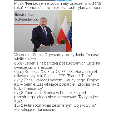
Musk: "Pieniądze nie będą miały znaczenia w 2036
roku". Ekonomiści: To mrzonka i autorytarna utopia
Waldemar Żurek: Ogrywamy prezydenta. To nasz
wielki sukces
06:59
Jeden z najbardziej poszukiwanych ludzi na
świecie już w areszcie
09:43
Koniec z "OZE, sr-OZE?" PiS składa projekt
ustawy o wyjściu Polski z ETS. "Blamaż Tuska"
07:17
Chcą likwidacji systemu kaucyjnego. Projekt
już w Sejmie. Zaskakujące poparcie. "Zrobiliśmy z
ludzi śmieciarzy"
07:58
Zaćmienie Słońca w Polsce. Ekspert
przestrzega, jak go nie obserwować. "Ryzyko jest
duże"
21:42
Putin rozmawiał ze zmarłym wojskowym?
Zaskakujące doniesienia