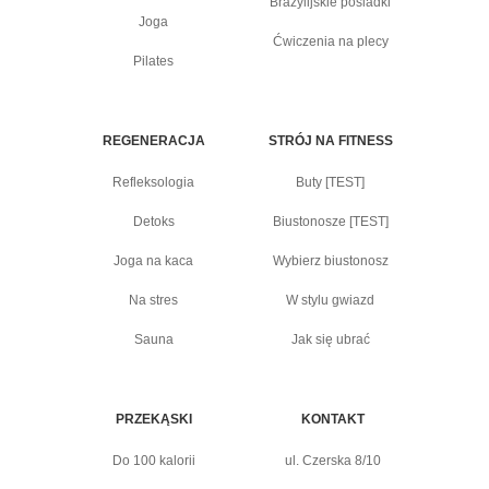
Brazylijskie pośladki
Joga
Ćwiczenia na plecy
Pilates
REGENERACJA
STRÓJ NA FITNESS
Refleksologia
Buty [TEST]
Detoks
Biustonosze [TEST]
Joga na kaca
Wybierz biustonosz
Na stres
W stylu gwiazd
Sauna
Jak się ubrać
PRZEKĄSKI
KONTAKT
Do 100 kalorii
ul. Czerska 8/10