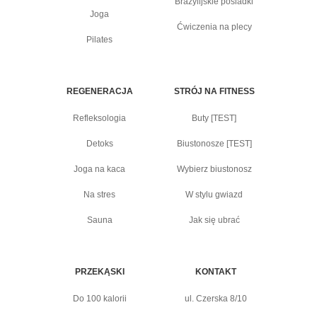
Brazylijskie pośladki
Joga
Ćwiczenia na plecy
Pilates
REGENERACJA
STRÓJ NA FITNESS
Refleksologia
Buty [TEST]
Detoks
Biustonosze [TEST]
Joga na kaca
Wybierz biustonosz
Na stres
W stylu gwiazd
Sauna
Jak się ubrać
PRZEKĄSKI
KONTAKT
Do 100 kalorii
ul. Czerska 8/10