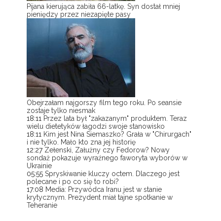
Pijana kierująca zabiła 66-latkę. Syn dostał mniej
pieniędzy przez niezapięte pasy
Obejrzałam najgorszy film tego roku. Po seansie
zostaje tylko niesmak
18:11
Przez lata był "zakazanym" produktem. Teraz
wielu dietetyków łagodzi swoje stanowisko
18:11
Kim jest Nina Siemaszko? Grała w "Chirurgach"
i nie tylko. Mało kto zna jej historię
12:27
Zełenski, Załużny czy Fedorow? Nowy
sondaż pokazuje wyraźnego faworyta wyborów w
Ukrainie
05:55
Spryskiwanie kluczy octem. Dlaczego jest
polecane i po co się to robi?
17:08
Media: Przywódca Iranu jest w stanie
krytycznym. Prezydent miał tajne spotkanie w
Teheranie