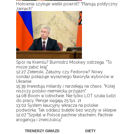
Hołownia szykuje wielki powrót? "Planują polityczny
zamach"
Spór na Kremlu? Burmistrz Moskwy ostrzega. "To
może zabić kraj"
12:27
Zełenski, Załużny czy Fedorow? Nowy
sondaż pokazuje wyraźnego faworyta wyborów w
Ukrainie
15:39
Inwestują miliardy i narzekają na chaos. "Kolej
niszczy polsko-niemiecką przyjaźń"
14:08
Boom w lotnictwie. Nie tylko LOT szuka ludzi
do pracy. Pensje sięgają 25 tys. zł
13:02
System kaucyjny wkracza na polskie
podwórka. Tak oddasz butelki bez wizyty w sklepie
12:07
"Szpital w Polsce pachnie strachem. Pachnie
arogancją i znieczulicą"
TRENERZY GWIAZD
DIETY