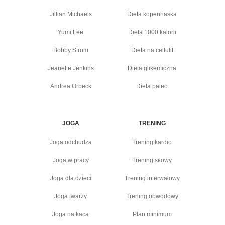
Jillian Michaels
Dieta kopenhaska
Yumi Lee
Dieta 1000 kalorii
Bobby Strom
Dieta na cellulit
Jeanette Jenkins
Dieta glikemiczna
Andrea Orbeck
Dieta paleo
JOGA
TRENING
Joga odchudza
Trening kardio
Joga w pracy
Trening siłowy
Joga dla dzieci
Trening interwałowy
Joga twarzy
Trening obwodowy
Joga na kaca
Plan minimum