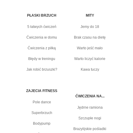
PŁASKI BRZUCH
MITY
5 łatwych ćwiczeń
Jemy do 18
Ćwiczenia w domu
Brak czasu na dietę
Ćwiczenia z piłką
Warto jeść mało
Błędy w treningu
Warto liczyć kalorie
Jak robić brzuszki?
Kawa tuczy
ZAJECIA FITNESS
ĆWICZENIA NA...
Pole dance
Jędrne ramiona
Superbrzuch
Szczupłe nogi
Bodypump
Brazylijskie pośladki