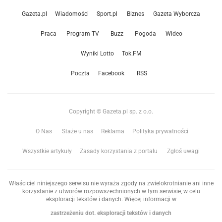
Gazeta.pl
Wiadomości
Sport.pl
Biznes
Gazeta Wyborcza
Praca
Program TV
Buzz
Pogoda
Wideo
Wyniki Lotto
Tok.FM
Poczta
Facebook
RSS
Copyright © Gazeta.pl sp. z o.o.
O Nas
Staże u nas
Reklama
Polityka prywatności
Wszystkie artykuły
Zasady korzystania z portalu
Zgłoś uwagi
Właściciel niniejszego serwisu nie wyraża zgody na zwielokrotnianie ani inne
korzystanie z utworów rozpowszechnionych w tym serwisie, w celu
eksploracji tekstów i danych. Więcej informacji w
zastrzeżeniu dot. eksploracji tekstów i danych