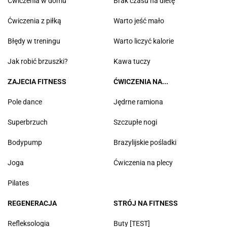
Ćwiczenia w domu
Brak czasu na dietę
Ćwiczenia z piłką
Warto jeść mało
Błędy w treningu
Warto liczyć kalorie
Jak robić brzuszki?
Kawa tuczy
ZAJECIA FITNESS
ĆWICZENIA NA...
Pole dance
Jędrne ramiona
Superbrzuch
Szczupłe nogi
Bodypump
Brazylijskie pośladki
Joga
Ćwiczenia na plecy
Pilates
REGENERACJA
STRÓJ NA FITNESS
Refleksologia
Buty [TEST]