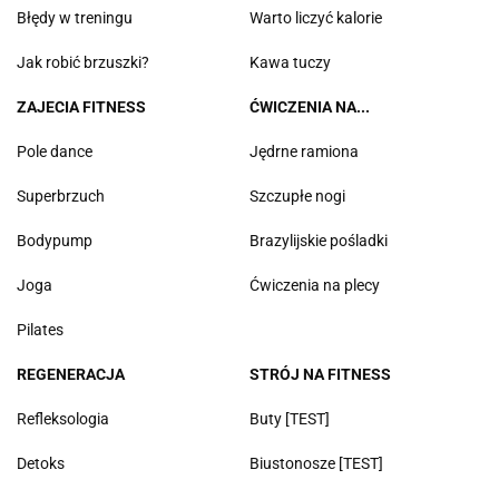
Błędy w treningu
Warto liczyć kalorie
Jak robić brzuszki?
Kawa tuczy
ZAJECIA FITNESS
ĆWICZENIA NA...
Pole dance
Jędrne ramiona
Superbrzuch
Szczupłe nogi
Bodypump
Brazylijskie pośladki
Joga
Ćwiczenia na plecy
Pilates
REGENERACJA
STRÓJ NA FITNESS
Refleksologia
Buty [TEST]
Detoks
Biustonosze [TEST]