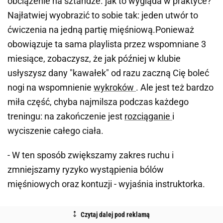
obciążenie na sztandze. jak to wygląda w praktyce?
Najłatwiej wyobrazić to sobie tak: jeden utwór to
ćwiczenia na jedną partię mięśniową.Ponieważ
obowiązuje ta sama playlista przez wspomniane 3
miesiące, zobaczysz, że jak później w klubie
usłyszysz dany "kawałek" od razu zaczną Cię boleć
nogi na wspomnienie
wykroków
. Ale jest też bardzo
miła część, chyba najmilsza podczas każdego
treningu: na zakończenie jest
rozciąganie
i
wyciszenie całego ciała.
- W ten sposób zwiększamy zakres ruchu i
zmniejszamy ryzyko wystąpienia bólów
mięśniowych oraz kontuzji - wyjaśnia instruktorka.