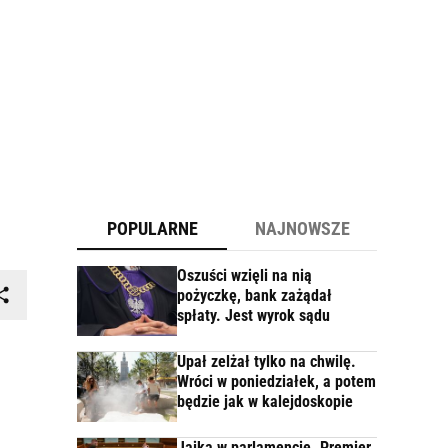
POPULARNE
NAJNOWSZE
Oszuści wzięli na nią
pożyczkę, bank zażądał
spłaty. Jest wyrok sądu
Upał zelżał tylko na chwilę.
Wróci w poniedziałek, a potem
będzie jak w kalejdoskopie
Jajka w parlamencie. Premier