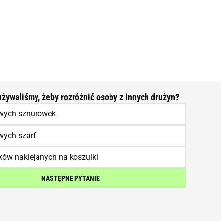
żywaliśmy, żeby rozróżnić osoby z innych drużyn?
wych sznurówek
wych szarf
ów naklejanych na koszulki
NASTĘPNE PYTANIE