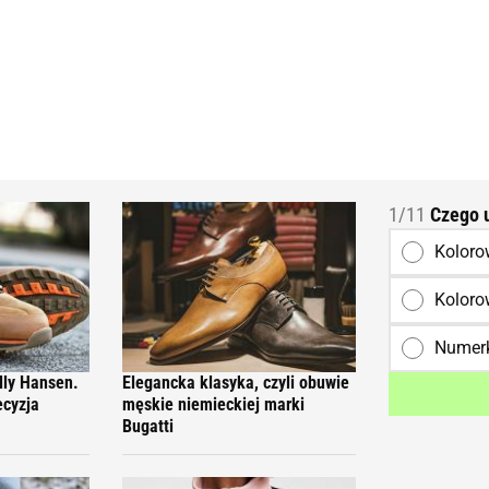
1/11
Czego u
Koloro
Koloro
Numerk
lly Hansen.
Elegancka klasyka, czyli obuwie
ecyzja
męskie niemieckiej marki
Bugatti