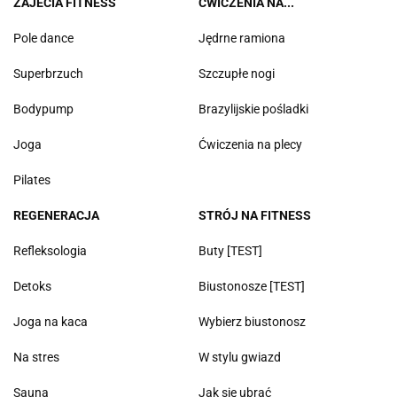
ZAJECIA FITNESS
ĆWICZENIA NA...
Pole dance
Jędrne ramiona
Superbrzuch
Szczupłe nogi
Bodypump
Brazylijskie pośladki
Joga
Ćwiczenia na plecy
Pilates
REGENERACJA
STRÓJ NA FITNESS
Refleksologia
Buty [TEST]
Detoks
Biustonosze [TEST]
Joga na kaca
Wybierz biustonosz
Na stres
W stylu gwiazd
Sauna
Jak się ubrać