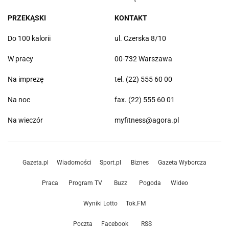
PRZEKĄSKI
KONTAKT
Do 100 kalorii
ul. Czerska 8/10
W pracy
00-732 Warszawa
Na imprezę
tel. (22) 555 60 00
Na noc
fax. (22) 555 60 01
Na wieczór
myfitness@agora.pl
Gazeta.pl
Wiadomości
Sport.pl
Biznes
Gazeta Wyborcza
Praca
Program TV
Buzz
Pogoda
Wideo
Wyniki Lotto
Tok.FM
Poczta
Facebook
RSS