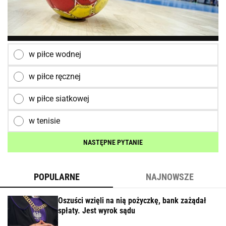
w piłce wodnej
w piłce ręcznej
w piłce siatkowej
w tenisie
NASTĘPNE PYTANIE
POPULARNE
NAJNOWSZE
Oszuści wzięli na nią pożyczkę, bank zażądał
spłaty. Jest wyrok sądu