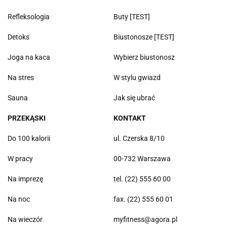
Refleksologia
Buty [TEST]
Detoks
Biustonosze [TEST]
Joga na kaca
Wybierz biustonosz
Na stres
W stylu gwiazd
Sauna
Jak się ubrać
PRZEKĄSKI
KONTAKT
Do 100 kalorii
ul. Czerska 8/10
W pracy
00-732 Warszawa
Na imprezę
tel. (22) 555 60 00
Na noc
fax. (22) 555 60 01
Na wieczór
myfitness@agora.pl