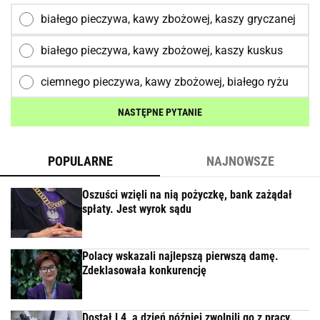
białego pieczywa, kawy zbożowej, kaszy gryczanej
białego pieczywa, kawy zbożowej, kaszy kuskus
ciemnego pieczywa, kawy zbożowej, białego ryżu
NASTĘPNE PYTANIE
POPULARNE
NAJNOWSZE
Oszuści wzięli na nią pożyczkę, bank zażądał
spłaty. Jest wyrok sądu
Polacy wskazali najlepszą pierwszą damę.
Zdeklasowała konkurencję
Dostał L4, a dzień później zwolnili go z pracy.