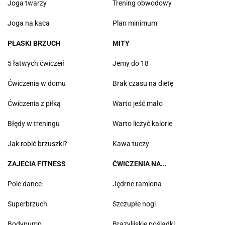
Joga twarzy
Trening obwodowy
Joga na kaca
Plan minimum
PŁASKI BRZUCH
MITY
5 łatwych ćwiczeń
Jemy do 18
Ćwiczenia w domu
Brak czasu na dietę
Ćwiczenia z piłką
Warto jeść mało
Błędy w treningu
Warto liczyć kalorie
Jak robić brzuszki?
Kawa tuczy
ZAJECIA FITNESS
ĆWICZENIA NA...
Pole dance
Jędrne ramiona
Superbrzuch
Szczupłe nogi
Bodypump
Brazylijskie pośladki