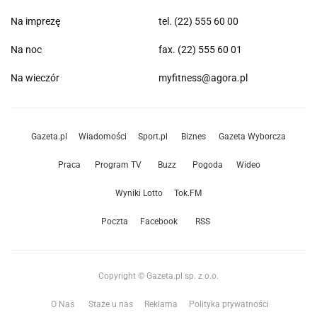
Na imprezę
tel. (22) 555 60 00
Na noc
fax. (22) 555 60 01
Na wieczór
myfitness@agora.pl
Gazeta.pl
Wiadomości
Sport.pl
Biznes
Gazeta Wyborcza
Praca
Program TV
Buzz
Pogoda
Wideo
Wyniki Lotto
Tok.FM
Poczta
Facebook
RSS
Copyright © Gazeta.pl sp. z o.o.
O Nas
Staże u nas
Reklama
Polityka prywatności