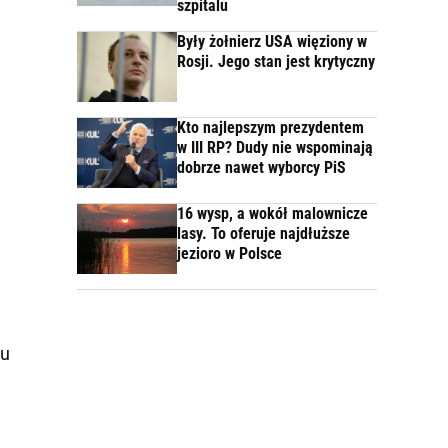
szpitalu
Były żołnierz USA więziony w
Rosji. Jego stan jest krytyczny
Kto najlepszym prezydentem
w III RP? Dudy nie wspominają
dobrze nawet wyborcy PiS
16 wysp, a wokół malownicze
lasy. To oferuje najdłuższe
jezioro w Polsce
lu