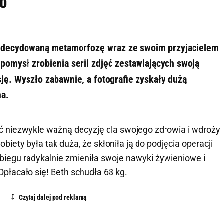
o"
 zdecydowaną metamorfozę wraz ze swoim przyjacielem
pomysł zrobienia serii zdjęć zestawiających swoją
ę. Wyszło zabawnie, a fotografie zyskały dużą
ma.
ć niezwykle ważną decyzję dla swojego zdrowia i wdroży
biety była tak duża, że skłoniła ją do podjęcia operacji
iegu radykalnie zmieniła swoje nawyki żywieniowe i
Opłacało się! Beth schudła 68 kg.