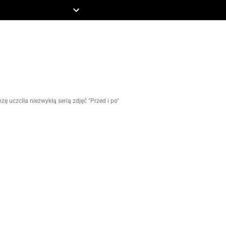
ZIECKO
MOTO
zę uczciła niezwykłą serią zdjęć "Przed i po"