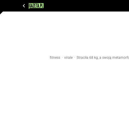
WIADOMOŚCI
NEXT
SPORT
PLOTEK
D
fitness
virale
Straciła 68 kg, a swoją metamorfo