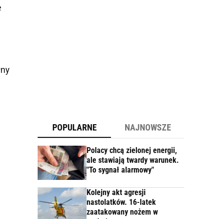
e
łny
POPULARNE
NAJNOWSZE
Polacy chcą zielonej energii,
ale stawiają twardy warunek.
"To sygnał alarmowy"
Kolejny akt agresji
nastolatków. 16-latek
zaatakowany nożem w