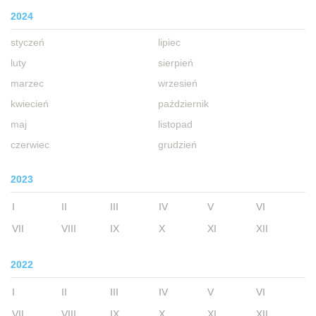
2024
styczeń
lipiec
luty
sierpień
marzec
wrzesień
kwiecień
październik
maj
listopad
czerwiec
grudzień
2023
I
II
III
IV
V
VI
VII
VIII
IX
X
XI
XII
2022
I
II
III
IV
V
VI
VII
VIII
IX
X
XI
XII