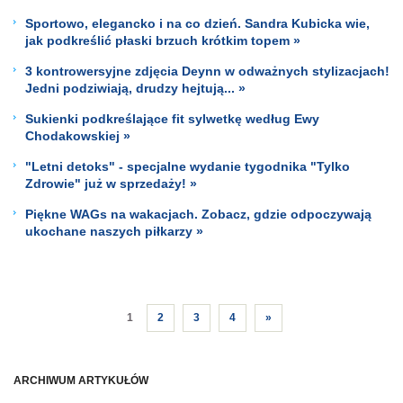
Sportowo, elegancko i na co dzień. Sandra Kubicka wie,
jak podkreślić płaski brzuch krótkim topem »
3 kontrowersyjne zdjęcia Deynn w odważnych stylizacjach!
Jedni podziwiają, drudzy hejtują... »
Sukienki podkreślające fit sylwetkę według Ewy
Chodakowskiej »
"Letni detoks" - specjalne wydanie tygodnika "Tylko
Zdrowie" już w sprzedaży! »
Piękne WAGs na wakacjach. Zobacz, gdzie odpoczywają
ukochane naszych piłkarzy »
1
2
3
4
»
ARCHIWUM ARTYKUŁÓW