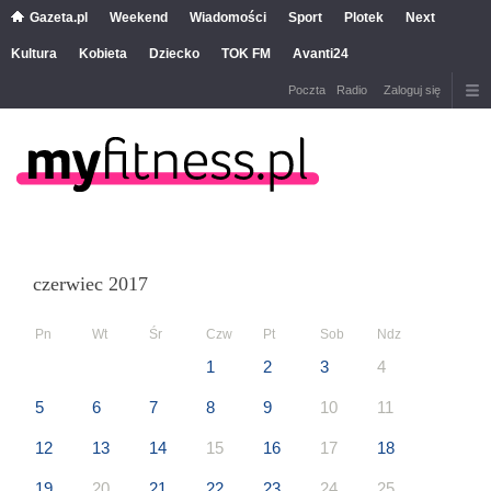
Gazeta.pl
Weekend
Wiadomości
Sport
Plotek
Next
Kultura
Kobieta
Dziecko
TOK FM
Avanti24
Poczta
Radio
Zaloguj się
czerwiec 2017
Pn
Wt
Śr
Czw
Pt
Sob
Ndz
1
2
3
4
5
6
7
8
9
10
11
12
13
14
15
16
17
18
19
20
21
22
23
24
25