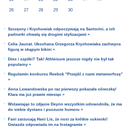
26
27
28
29
30
Szczęsny i Krychowiak odpoczywają na Santorini, a ich
partnerki chwalą się drogimi stylizacjami »
Celia Jaunat. Ukochana Grzegorza Krychowiaka zachwyca
figurą w skąpym bikini »
Dres i szpilki? Tak! Athleisure jeszcze nigdy nie był tak
popularny »
Regulamin konkursu Reebok "Przejdź z nami metamorfozę"
»
Anna Lewandowska po raz pierwszy pokazała córeczkę!
Klara ma już prawie miesiąc »
Wstawiając to zdjęcie Deynn wszystkim udowodniła, że ma
do siebie dystans i poczucie humoru »
Fani zarzucają Hani Lis, że nosi za krótkie sukienki!
Gwiazda odpowiada im na Instagramie »