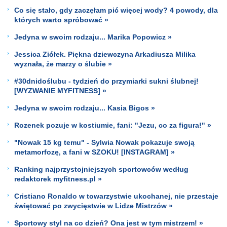
Co się stało, gdy zaczęłam pić więcej wody? 4 powody, dla
których warto spróbować »
Jedyna w swoim rodzaju... Marika Popowicz »
Jessica Ziółek. Piękna dziewczyna Arkadiusza Milika
wyznała, że marzy o ślubie »
#30dnidoślubu - tydzień do przymiarki sukni ślubnej!
[WYZWANIE MYFITNESS] »
Jedyna w swoim rodzaju... Kasia Bigos »
Rozenek pozuje w kostiumie, fani: "Jezu, co za figura!" »
"Nowak 15 kg temu" - Sylwia Nowak pokazuje swoją
metamorfozę, a fani w SZOKU! [INSTAGRAM] »
Ranking najprzystojniejszych sportowców według
redaktorek myfitness.pl »
Cristiano Ronaldo w towarzystwie ukochanej, nie przestaje
świętować po zwycięstwie w Lidze Mistrzów »
Sportowy styl na co dzień? Ona jest w tym mistrzem! »