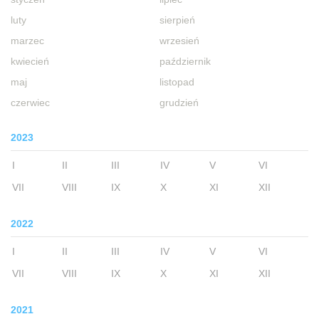
luty
sierpień
marzec
wrzesień
kwiecień
październik
maj
listopad
czerwiec
grudzień
2023
I
II
III
IV
V
VI
VII
VIII
IX
X
XI
XII
2022
I
II
III
IV
V
VI
VII
VIII
IX
X
XI
XII
2021