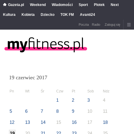
Gazeta.pl
Weekend
Wiadomości
Sport
Plotek
Next
Kultura
Kobieta
Dziecko
TOK FM
Avanti24
Poczta
Radio
Zaloguj się
19 czerwiec 2017
Pn
Wt
Śr
Czw
Pt
Sob
Ndz
1
2
3
4
5
6
7
8
9
10
11
12
13
14
15
16
17
18
19
20
21
22
23
24
25