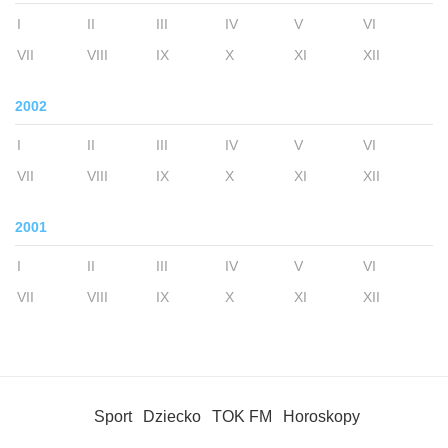
I
II
III
IV
V
VI
VII
VIII
IX
X
XI
XII
2002
I
II
III
IV
V
VI
VII
VIII
IX
X
XI
XII
2001
I
II
III
IV
V
VI
VII
VIII
IX
X
XI
XII
Sport
Dziecko
TOK FM
Horoskopy