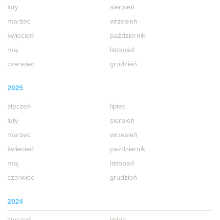
luty
sierpień
marzec
wrzesień
kwiecień
październik
maj
listopad
czerwiec
grudzień
2025
styczeń
lipiec
luty
sierpień
marzec
wrzesień
kwiecień
październik
maj
listopad
czerwiec
grudzień
2024
styczeń
lipiec