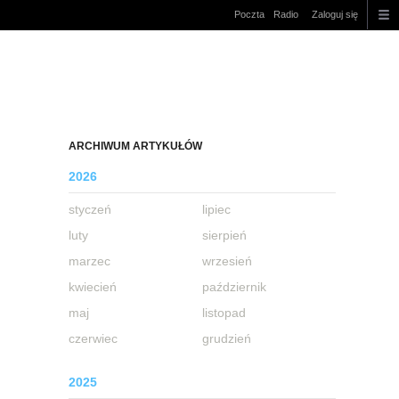
Poczta
Radio
Zaloguj się
ARCHIWUM ARTYKUŁÓW
2026
styczeń
lipiec
luty
sierpień
marzec
wrzesień
kwiecień
październik
maj
listopad
czerwiec
grudzień
2025