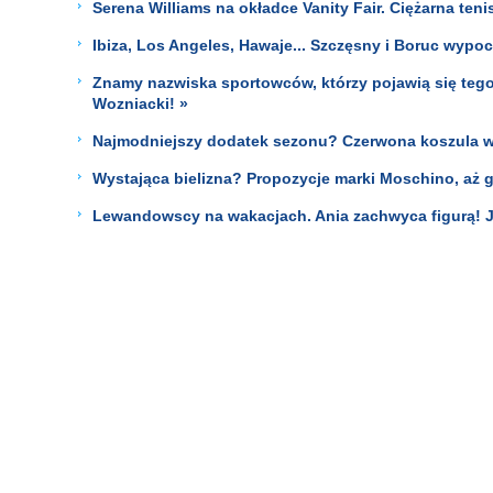
Serena Williams na okładce Vanity Fair. Ciężarna te
Ibiza, Los Angeles, Hawaje... Szczęsny i Boruc wyp
Znamy nazwiska sportowców, którzy pojawią się tego
Wozniacki! »
Najmodniejszy dodatek sezonu? Czerwona koszula w k
Wystająca bielizna? Propozycje marki Moschino, aż 
Lewandowscy na wakacjach. Ania zachwyca figurą! Je