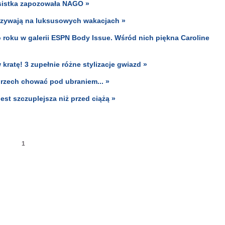
nisistka zapozowała NAGO »
oczywają na luksusowych wakacjach »
 roku w galerii ESPN Body Issue. Wśród nich piękna Caroline
ratę! 3 zupełnie różne stylizacje gwiazd »
grzech chować pod ubraniem... »
st szczuplejsza niż przed ciążą »
1