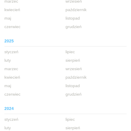
marzec
wrzesień
kwiecień
październik
maj
listopad
czerwiec
grudzień
2025
styczeń
lipiec
luty
sierpień
marzec
wrzesień
kwiecień
październik
maj
listopad
czerwiec
grudzień
2024
styczeń
lipiec
luty
sierpień