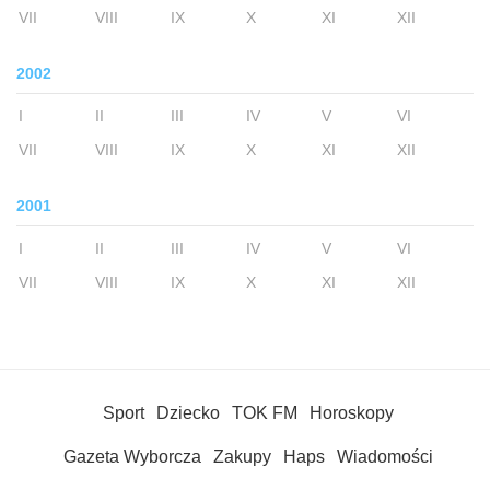
VII
VIII
IX
X
XI
XII
2002
I
II
III
IV
V
VI
VII
VIII
IX
X
XI
XII
2001
I
II
III
IV
V
VI
VII
VIII
IX
X
XI
XII
Sport
Dziecko
TOK FM
Horoskopy
Gazeta Wyborcza
Zakupy
Haps
Wiadomości