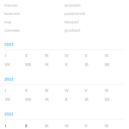
marzec
wrzesień
kwiecień
październik
maj
listopad
czerwiec
grudzień
2023
I
II
III
IV
V
VI
VII
VIII
IX
X
XI
XII
2022
I
II
III
IV
V
VI
VII
VIII
IX
X
XI
XII
2021
I
II
III
IV
V
VI