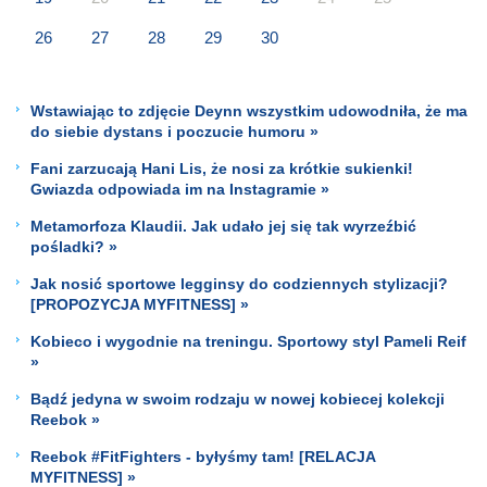
26
27
28
29
30
Wstawiając to zdjęcie Deynn wszystkim udowodniła, że ma
do siebie dystans i poczucie humoru »
Fani zarzucają Hani Lis, że nosi za krótkie sukienki!
Gwiazda odpowiada im na Instagramie »
Metamorfoza Klaudii. Jak udało jej się tak wyrzeźbić
pośladki? »
Jak nosić sportowe legginsy do codziennych stylizacji?
[PROPOZYCJA MYFITNESS] »
Kobieco i wygodnie na treningu. Sportowy styl Pameli Reif
»
Bądź jedyna w swoim rodzaju w nowej kobiecej kolekcji
Reebok »
Reebok #FitFighters - byłyśmy tam! [RELACJA
MYFITNESS] »