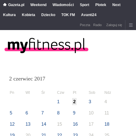
Gazeta.pl
Weekend
Wiadomości
Sport
Plotek
Next
Kultura
Kobieta
Dziecko
TOK FM
Avanti24
Poczta
Radio
Zaloguj się
2 czerwiec 2017
Pn
Wt
Śr
Czw
Pt
Sob
Ndz
1
2
3
4
5
6
7
8
9
10
11
12
13
14
15
16
17
18
19
20
21
22
23
24
25