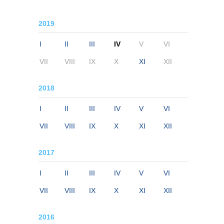
2019
I
II
III
IV
V
VI
VII
VIII
IX
X
XI
XII
2018
I
II
III
IV
V
VI
VII
VIII
IX
X
XI
XII
2017
I
II
III
IV
V
VI
VII
VIII
IX
X
XI
XII
2016