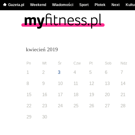
Gazeta.pl
Weekend
Wiadomości
Sport
Plotek
Next
Kultu
kwiecień 2019
Pn
Wt
Śr
Czw
Pt
Sob
Ndz
1
2
3
4
5
6
7
8
9
10
11
12
13
14
15
16
17
18
19
20
21
22
23
24
25
26
27
28
29
30