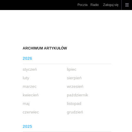
Poczta
Radio
Zaloguj się
ARCHIWUM ARTYKUŁÓW
2026
styczeń
lipiec
luty
sierpień
marzec
wrzesień
kwiecień
październik
maj
listopad
czerwiec
grudzień
2025