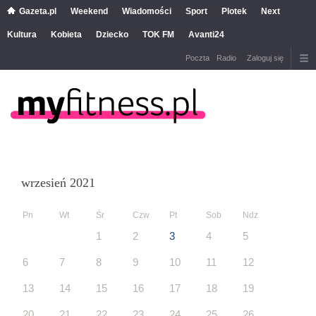
Gazeta.pl
Weekend
Wiadomości
Sport
Plotek
Next
Kultura
Kobieta
Dziecko
TOK FM
Avanti24
Poczta
Radio
Zaloguj się
wrzesień 2021
Pn
Wt
Śr
Czw
Pt
Sob
Ndz
1
2
3
4
5
6
7
8
9
10
11
12
13
14
15
16
17
18
19
20
21
22
23
24
25
26