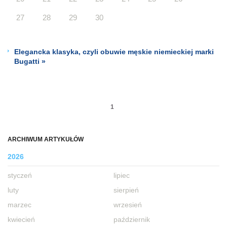
27
28
29
30
Elegancka klasyka, czyli obuwie męskie niemieckiej marki
Bugatti »
1
ARCHIWUM ARTYKUŁÓW
2026
styczeń
lipiec
luty
sierpień
marzec
wrzesień
kwiecień
październik