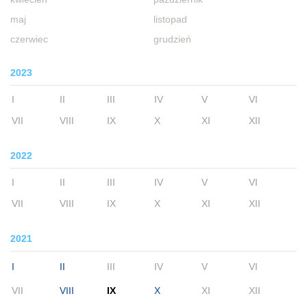
maj
listopad
czerwiec
grudzień
2023
I
II
III
IV
V
VI
VII
VIII
IX
X
XI
XII
2022
I
II
III
IV
V
VI
VII
VIII
IX
X
XI
XII
2021
I
II
III
IV
V
VI
VII
VIII
IX
X
XI
XII