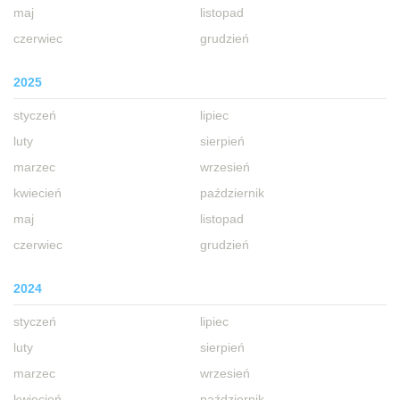
maj
listopad
czerwiec
grudzień
2025
styczeń
lipiec
luty
sierpień
marzec
wrzesień
kwiecień
październik
maj
listopad
czerwiec
grudzień
2024
styczeń
lipiec
luty
sierpień
marzec
wrzesień
kwiecień
październik