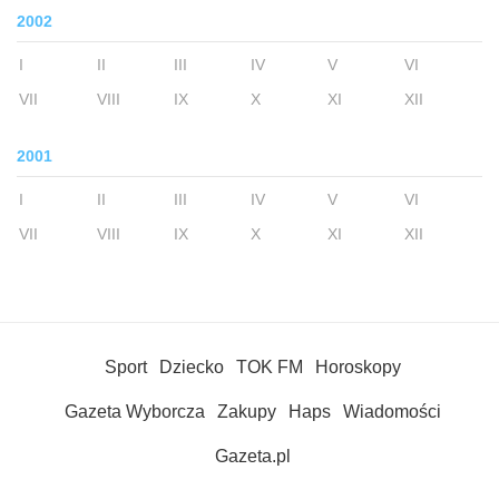
2002
I
II
III
IV
V
VI
VII
VIII
IX
X
XI
XII
2001
I
II
III
IV
V
VI
VII
VIII
IX
X
XI
XII
Sport
Dziecko
TOK FM
Horoskopy
Gazeta Wyborcza
Zakupy
Haps
Wiadomości
Gazeta.pl