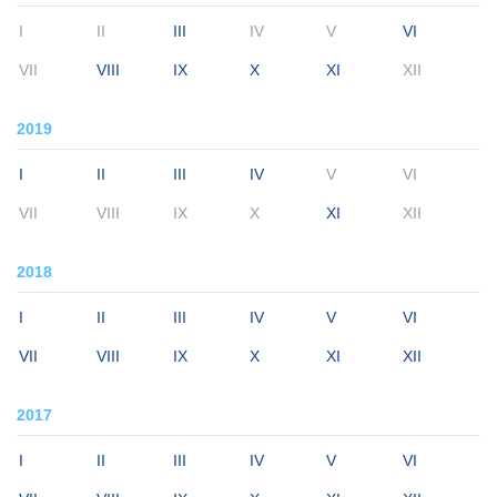
I
II
III
IV
V
VI
VII
VIII
IX
X
XI
XII
2019
I
II
III
IV
V
VI
VII
VIII
IX
X
XI
XII
2018
I
II
III
IV
V
VI
VII
VIII
IX
X
XI
XII
2017
I
II
III
IV
V
VI