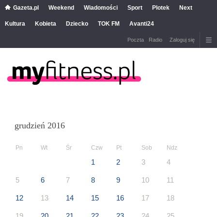
Gazeta.pl
Weekend
Wiadomości
Sport
Plotek
Next
Kultura
Kobieta
Dziecko
TOK FM
Avanti24
Poczta
Radio
Zaloguj się
grudzień 2016
Pn
Wt
Śr
Czw
Pt
Sob
Ndz
1
2
3
4
5
6
7
8
9
10
11
12
13
14
15
16
17
18
19
20
21
22
23
24
25