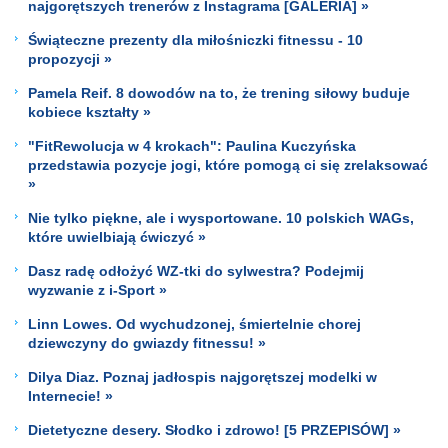
najgorętszych trenerów z Instagrama [GALERIA] »
Świąteczne prezenty dla miłośniczki fitnessu - 10
propozycji »
Pamela Reif. 8 dowodów na to, że trening siłowy buduje
kobiece kształty »
"FitRewolucja w 4 krokach": Paulina Kuczyńska
przedstawia pozycje jogi, które pomogą ci się zrelaksować
»
Nie tylko piękne, ale i wysportowane. 10 polskich WAGs,
które uwielbiają ćwiczyć »
Dasz radę odłożyć WZ-tki do sylwestra? Podejmij
wyzwanie z i-Sport »
Linn Lowes. Od wychudzonej, śmiertelnie chorej
dziewczyny do gwiazdy fitnessu! »
Dilya Diaz. Poznaj jadłospis najgorętszej modelki w
Internecie! »
Dietetyczne desery. Słodko i zdrowo! [5 PRZEPISÓW] »