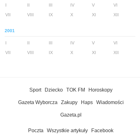
I
II
III
IV
V
VI
VII
VIII
IX
X
XI
XII
2001
I
II
III
IV
V
VI
VII
VIII
IX
X
XI
XII
Sport
Dziecko
TOK FM
Horoskopy
Gazeta Wyborcza
Zakupy
Haps
Wiadomości
Gazeta.pl
Poczta
Wszystkie artykuły
Facebook