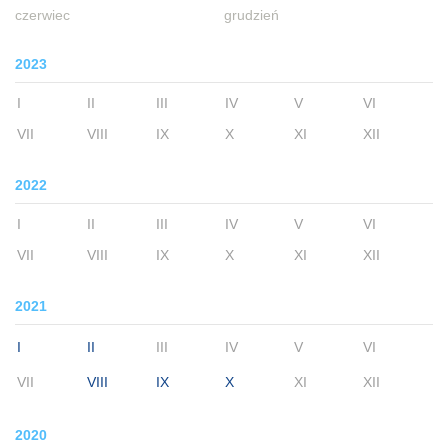
czerwiec
grudzień
2023
I
II
III
IV
V
VI
VII
VIII
IX
X
XI
XII
2022
I
II
III
IV
V
VI
VII
VIII
IX
X
XI
XII
2021
I
II
III
IV
V
VI
VII
VIII
IX
X
XI
XII
2020