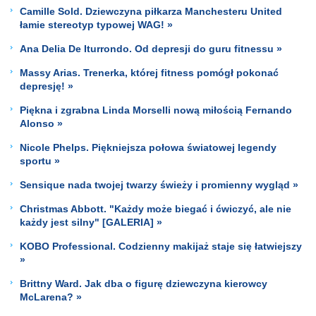
Camille Sold. Dziewczyna piłkarza Manchesteru United
łamie stereotyp typowej WAG! »
Ana Delia De Iturrondo. Od depresji do guru fitnessu »
Massy Arias. Trenerka, której fitness pomógł pokonać
depresję! »
Piękna i zgrabna Linda Morselli nową miłością Fernando
Alonso »
Nicole Phelps. Piękniejsza połowa światowej legendy
sportu »
Sensique nada twojej twarzy świeży i promienny wygląd »
Christmas Abbott. "Każdy może biegać i ćwiczyć, ale nie
każdy jest silny" [GALERIA] »
KOBO Professional. Codzienny makijaż staje się łatwiejszy
»
Brittny Ward. Jak dba o figurę dziewczyna kierowcy
McLarena? »