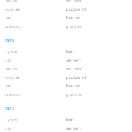
marzec
wrzesień
kwiecień
październik
maj
listopad
czerwiec
grudzień
2025
styczeń
lipiec
luty
sierpień
marzec
wrzesień
kwiecień
październik
maj
listopad
czerwiec
grudzień
2024
styczeń
lipiec
luty
sierpień