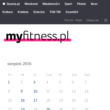
Gazeta.pl
Weekend
Wiadomości
Sport
Plotek
Next
Kultura
Kobieta
Dziecko
TOK FM
Avanti24
Poczta
Radio
Zaloguj się
sierpień 2016
Pn
Wt
Śr
Czw
Pt
Sob
Ndz
1
2
3
4
5
6
7
8
9
10
11
12
13
14
15
16
17
18
19
20
21
22
23
24
25
26
27
28