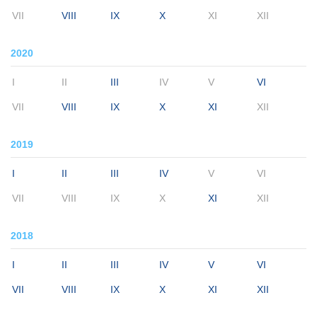
VII
VIII
IX
X
XI
XII
2020
I
II
III
IV
V
VI
VII
VIII
IX
X
XI
XII
2019
I
II
III
IV
V
VI
VII
VIII
IX
X
XI
XII
2018
I
II
III
IV
V
VI
VII
VIII
IX
X
XI
XII