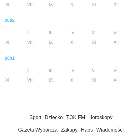
VII
VIII
IX
X
XI
XII
2002
I
II
III
IV
V
VI
VII
VIII
IX
X
XI
XII
2001
I
II
III
IV
V
VI
VII
VIII
IX
X
XI
XII
Sport
Dziecko
TOK FM
Horoskopy
Gazeta Wyborcza
Zakupy
Haps
Wiadomości