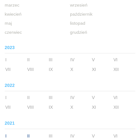
marzec
wrzesień
kwiecień
październik
maj
listopad
czerwiec
grudzień
2023
I
II
III
IV
V
VI
VII
VIII
IX
X
XI
XII
2022
I
II
III
IV
V
VI
VII
VIII
IX
X
XI
XII
2021
I
II
III
IV
V
VI